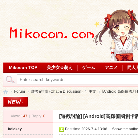
Mikocon TOP
美少女☆萌え
ゲーム
アニメ
同人
Forum
雑談&討論 (Chat & Discussion)
中文
[Android]高顔值國
[遊戲討論]
[Android]高顔值國
View:
147
|
Reply:
0
Mi
»
›
›
›
kdiekey
Post time 2026-7-4 13:06
|
Show the autho