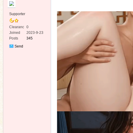
Supporter
Clearanc
0
e
Joined
2023-9-23
Posts
345
ko
Send
Private
Message
co