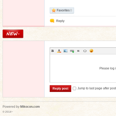
Favorites
0
Reply
Please log i
Jump to last page after pos
Reply post
Powered by
Mikocon.com
© 2014~