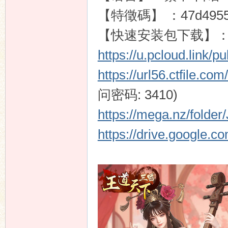
【特徵碼】 ：47d4955994
【快速安装包下载】
https://u.pcloud.link
https://url56.ctfile.
问密码: 3410)
https://mega.nz/fold
https://drive.google.c