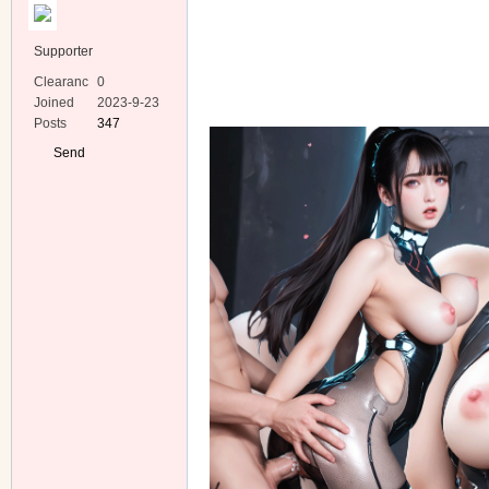
Supporter
Clearanc
0
e
Joined
2023-9-23
Posts
347
ko
Send
Private
Message
co