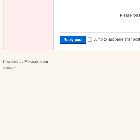
Please log i
Jump to last page after pos
Reply post
Powered by
Mikocon.com
© 2014~