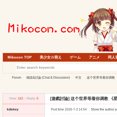
Mikocon TOP
美少女☆萌え
ゲーム
アニメ
同人
Forum
雑談&討論 (Chat & Discussion)
中文
这个世界等着你调教 
[遊戲討論]
这个世界等着你调教 《星
View:
162
|
Reply:
0
Mi
»
›
›
›
kdiekey
Post time 2026-7-3 14:54
|
Show the author p