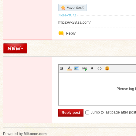
Favorites
0
https://vk88.sa.com/
Reply
Please log i
Jump to last page after pos
Reply post
Powered by
Mikocon.com