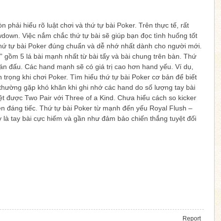
 phải hiểu rõ luật chơi và thứ tự bài Poker. Trên thực tế, rất
down. Việc nắm chắc thứ tự bài sẽ giúp bạn đọc tình huống tốt
 thứ tự bài Poker đúng chuẩn và dễ nhớ nhất dành cho người mới.
” gồm 5 lá bài mạnh nhất từ bài tẩy và bài chung trên bàn. Thứ
án đấu. Các hand mạnh sẽ có giá trị cao hơn hand yếu. Ví dụ,
 trọng khi chơi Poker. Tìm hiểu thứ tự bài Poker cơ bản để biết
thường gặp khó khăn khi ghi nhớ các hand do số lượng tay bài
t được Two Pair với Three of a Kind. Chưa hiểu cách so kicker
iền đáng tiếc. Thứ tự bài Poker từ mạnh đến yếu Royal Flush –
 là tay bài cực hiếm và gần như đảm bảo chiến thắng tuyệt đối
Report