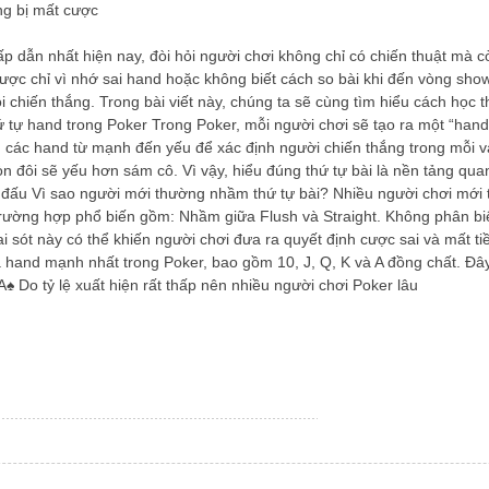
ng bị mất cược
p dẫn nhất hiện nay, đòi hỏi người chơi không chỉ có chiến thuật mà còn
ợc chỉ vì nhớ sai hand hoặc không biết cách so bài khi đến vòng show
i chiến thắng. Trong bài viết này, chúng ta sẽ cùng tìm hiểu cách học
ứ tự hand trong Poker Trong Poker, mỗi người chơi sẽ tạo ra một “hand
g các hand từ mạnh đến yếu để xác định người chiến thắng trong mỗi v
 đôi sẽ yếu hơn sám cô. Vì vậy, hiểu đúng thứ tự bài là nền tảng quan
n đấu Vì sao người mới thường nhầm thứ tự bài? Nhiều người chơi mới 
rường hợp phổ biến gồm: Nhầm giữa Flush và Straight. Không phân biệ
i sót này có thể khiến người chơi đưa ra quyết định cược sai và mất t
 hand mạnh nhất trong Poker, bao gồm 10, J, Q, K và A đồng chất. Đây
A♠ Do tỷ lệ xuất hiện rất thấp nên nhiều người chơi Poker lâu