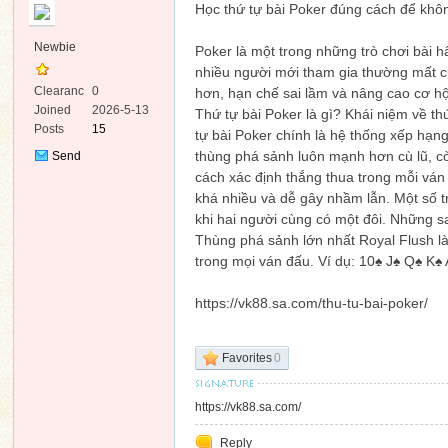
Học thứ tự bài Poker đúng cách để khô
Newbie
Poker là một trong những trò chơi bài hấ
nhiều người mới tham gia thường mất cư
Clearanc
0
hơn, hạn chế sai lầm và nâng cao cơ hộ
e
Joined
2026-5-13
Thứ tự bài Poker là gì? Khái niệm về th
Posts
15
tự bài Poker chính là hệ thống xếp hạn
ko
thùng phá sảnh luôn mạnh hơn cù lũ, còn
Send
Private
cách xác định thắng thua trong mỗi vá
Message
khá nhiều và dễ gây nhầm lẫn. Một số t
khi hai người cùng có một đôi. Những sa
Thùng phá sảnh lớn nhất Royal Flush là
trong mọi ván đấu. Ví dụ: 10♠ J♠ Q♠ K♠ 
https://vk88.sa.com/thu-tu-bai-poker/
co
Favorites
0
https://vk88.sa.com/
Reply