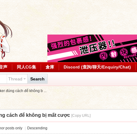
音声
同人CG集
倉庫
Discord (查詢/聊天/Enquiry/Chat)
Thread
Search
ker đúng cách để không b ...
úng cách để không bị mất cược
[Copy URL]
or posts only
|
Descending