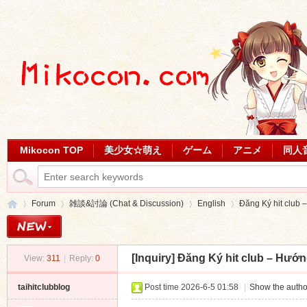
Mikocon TOP
美少女☆萌え
ゲーム
アニメ
同人
Forum
雑談&討論 (Chat & Discussion)
English
Đăng Ký hit club –
[Inquiry]
Đăng Ký hit club – Hướn
View:
311
|
Reply:
0
Mi
»
›
›
›
taihitclubblog
Post time 2026-6-5 01:58
|
Show the autho