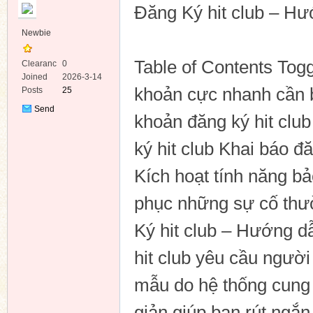
Đăng Ký hit club – Hư
Newbie
Table of Contents Togg
Clearanc
0
e
Joined
2026-3-14
khoản cực nhanh cần b
Posts
25
ko
Send
khoản đăng ký hit clu
Private
Message
ký hit club Khai báo đă
Kích hoạt tính năng b
phục những sự cố thườ
Ký hit club – Hướng d
co
hit club yêu cầu người
mẫu do hệ thống cung 
giản giúp bạn rút ngắn 