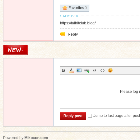
Favorites
0
https://taihitclub.blog/
Reply
Please log i
Jump to last page after pos
Reply post
Powered by
Mikocon.com