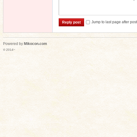
Jump to last page after pos
Reply post
Powered by
Mikocon.com
© 2014~