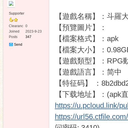
Supporter
【遊戲名稱】：斗羅大
【預覽圖片】：
Clearanc
0
e
Joined
2023-9-23
【檔案格式】：apk
Posts
347
ko
Send
【檔案大小】：0.98G
Private
Message
【遊戲類型】：RPG
【遊戲語言】：简中
【特征码】 ：8b2dbd2f02
【下载地址】：(apk
co
https://u.pcloud.link
https://url56.ctfile.
问密码: 3410)