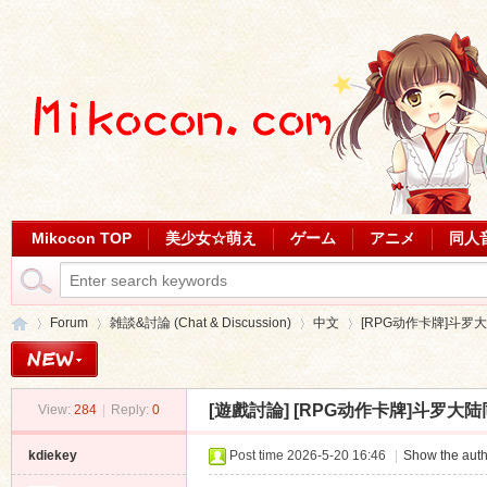
Mikocon TOP
美少女☆萌え
ゲーム
アニメ
同人
Forum
雑談&討論 (Chat & Discussion)
中文
[RPG动作卡牌]斗罗大
[遊戲討論]
[RPG动作卡牌]斗罗大
View:
284
|
Reply:
0
Mi
»
›
›
›
kdiekey
Post time 2026-5-20 16:46
|
Show the auth