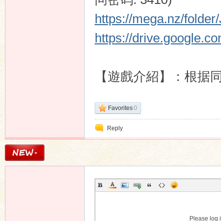
https://mega.nz/fold
https://drive.google.c
n
【遊戲介紹】：根据
Favorites
0
Reply
Please log i