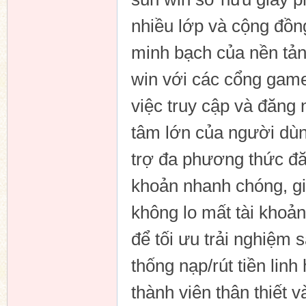
nhiều lớp và cộng đồn
minh bạch của nền tảng
n
win với các cổng game
việc truy cập và đăng
tâm lớn của người dùn
trợ đa phương thức đă
khoản nhanh chóng, gi
không lo mất tài khoản
để tối ưu trải nghiệm 
thống nạp/rút tiền lin
thành viên thân thiết