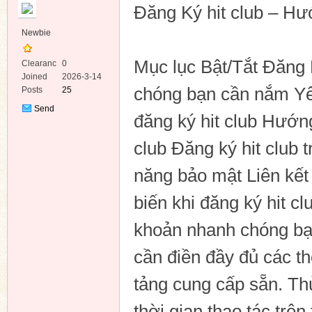
Đăng Ký hit club – Hư
Newbie
Mục lục Bật/Tắt Đăng 
Clearanc
0
e
Joined
2026-3-14
chóng bạn cần nắm Yê
Posts
25
ko
Send
đăng ký hit club Hướng
Private
Message
club Đăng ký hit club 
năng bảo mật Liên kết 
biến khi đăng ký hit cl
khoản nhanh chóng bạ
co
cần điền đầy đủ các t
tảng cung cấp sẵn. Thủ
thời gian thao tác trê