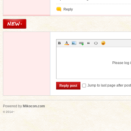
Reply
Please log i
Jump to last page after pos
Reply post
Powered by
Mikocon.com
© 2014~