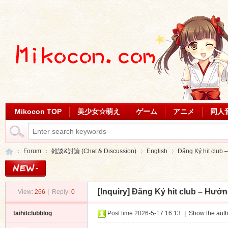
Mikocon TOP
美少女☆萌え
ゲーム
アニメ
同人
Forum
雑談&討論 (Chat & Discussion)
English
Đăng Ký hit club –
[Inquiry]
Đăng Ký hit club – Hướn
View:
266
|
Reply:
0
Mi
»
›
›
›
taihitclubblog
Post time 2026-5-17 16:13
|
Show the auth