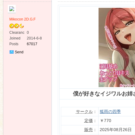
Mikocon 2D.G.F
Clearanc
0
e
Joined
2014-6-8
ko
Posts
67017
Send
Private
Message
僕が好きなイジワルお姉さ
co
サークル
：
狐雨の四季
定価
：
￥770
販売
：
2025年08月26日