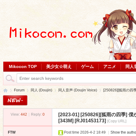
Mikocon TOP
美少女☆萌え
ゲーム
アニメ
同人
Forum
同人 (Doujin)
同人音声 (Doujin Voice)
[250826][狐雨の
[2023-01]
[250826][狐雨の四
View:
442
|
Reply:
0
Mi
»
›
›
›
[343M] [RJ01453173]
[Copy URL]
FTW
Post time 2026-4-2 18:49
|
Show the autho