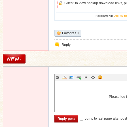
Guest, to view backup download links, 
Recommend:
Use Multip
Favorites
0
Reply
Please log i
Jump to last page after pos
Reply post