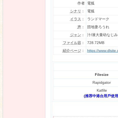
作者
電狐
シナリ
：
電狐
イラス
：
ランドマーク
n
声
：
団地妻ろうれ
ジャン
：
汁/液大量幼なじ
ファイル容
：
728.72MB
紹介ページ
：
https://www.dlsit
Filesize
Rapidgator
Katfile
(推荐中港台用戶使用