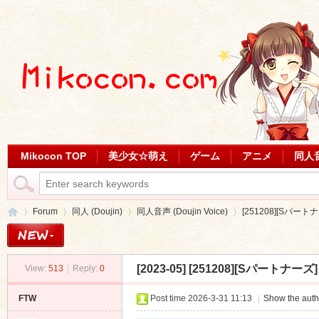
Mikocon TOP
美少女☆萌え
ゲーム
アニメ
同人
Forum
同人 (Doujin)
同人音声 (Doujin Voice)
[251208][Sパート
[2023-05]
[251208][Sパートナーズ]
View:
513
|
Reply:
0
Mi
»
›
›
›
FTW
Post time 2026-3-31 11:13
|
Show the auth