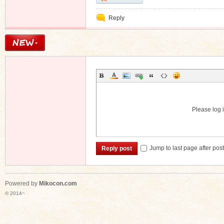
Reply
Please log i
Jump to last page after pos
Reply post
Powered by
Mikocon.com
© 2014~