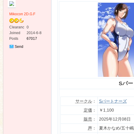
Mikocon 2D.G.F
Clearanc
0
e
Joined
2014-6-8
Posts
67017
ko
Send
Private
Message
Sパ
co
サークル
：
Sパートナーズ
定価
：
￥1,100
販売
：
2025年12月08日
声
：
夏木かなめ/五十嶋