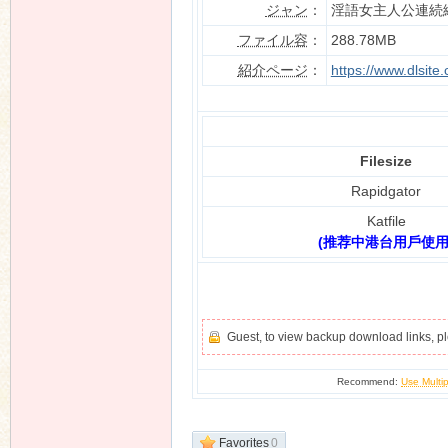
ジャン
：
淫語女主人公連続
ファイル容
：
288.78MB
紹介ページ
：
https://www.dlsit
n
Filesize
Rapidgator
Katfile
(推荐中港台用戶使用
Guest, to view backup download links, 
Recommend:
Use Multip
Favorites
0