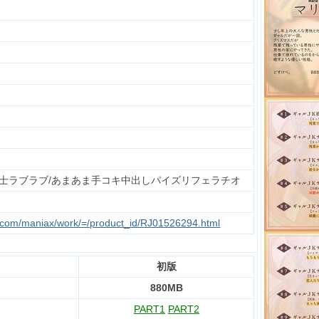
士ラブラブ/あまあま手コキ中出しパイズリフェラチオ
te.com/maniax/work/=/product_id/RJ01526294.html
初版
880MB
PART1
PART2