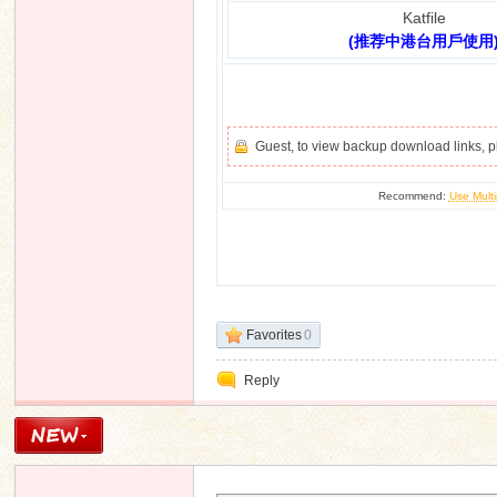
Katfile
(推荐中港台用戶使用
Guest, to view backup download links, 
Recommend:
Use Multi
Favorites
0
Reply