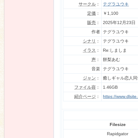
サークル
：
テグラユウキ
定価
：
￥1,100
販売
：
2025年12月23日
n
作者
テグラユウキ
シナリ
：
テグラユウキ
イラス
：
Re:しましま
声
：
餅梨あむ
音楽
テグラユウキ
ジャン
：
癒しギャル恋人同
ファイル容
：
1.46GB
紹介ページ
：
https://www.dlsi
Filesize
Rapidgator