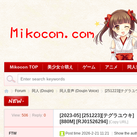
Mikocon TOP
美少女☆萌え
ゲーム
アニメ
同人
Forum
同人 (Doujin)
同人音声 (Doujin Voice)
[251223][テグ
[2023-05]
[251223][テグラ
View:
506
|
Reply:
0
Mi
»
›
›
›
[880M] [RJ01526294]
[Copy URL]
FTW
Post time 2026-2-21 11:21
|
Show the auth