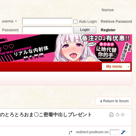
Narrow
userna
Auto Login
Retrieve Password
me
Login
Password
Register
My menu
Return to forum
サンタのとろとろおま〇こ密着中出しプレゼント
#
redirect postnum on
1