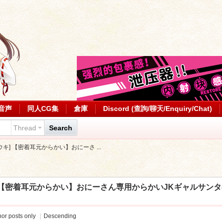
音声
同人CG集
倉庫
Discord (查詢/聊天/Enquiry/Chat)
Thread
Search
ラユウキ] 【密着耳元からかい】おにーさ ...
ユウキ] 【密着耳元からかい】おにーさん専用からかいJKギャル
or posts only
|
Descending