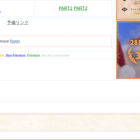
PART1
PART2
)
予備リンク
please
Reply
ple
,
Non-Premium
,
Premium
,
Not Recommended