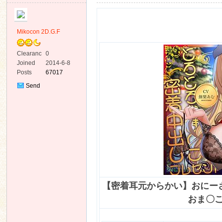
Mikocon 2D.G.F
Clearanc
0
e
Joined
2014-6-8
ko
Posts
67017
Send
Private
Message
co
【密着耳元からかい】おにー
おま〇