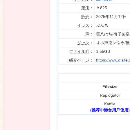
定価
：
￥825
販売
：
2025年11月12日
イラス
：
ぶんち
n
声
：
雲八はち/御子柴泉
ジャン
：
オホ声逆レ命令/
ファイル容
：
1.55GB
紹介ページ
：
https://www.dlsit
Filesize
Rapidgator
Katfile
(推荐中港台用戶使用)