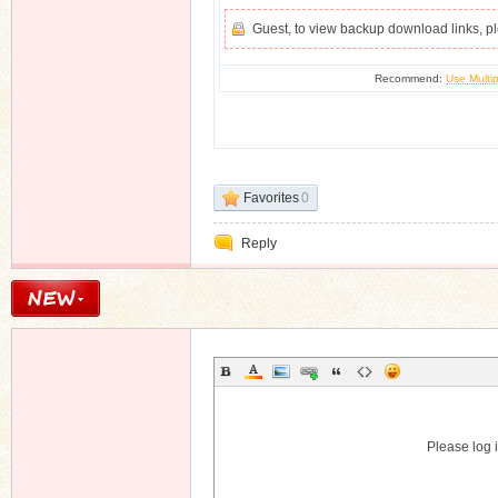
Guest, to view backup download links, 
Recommend:
Use Multip
Favorites
0
Reply
Please log i