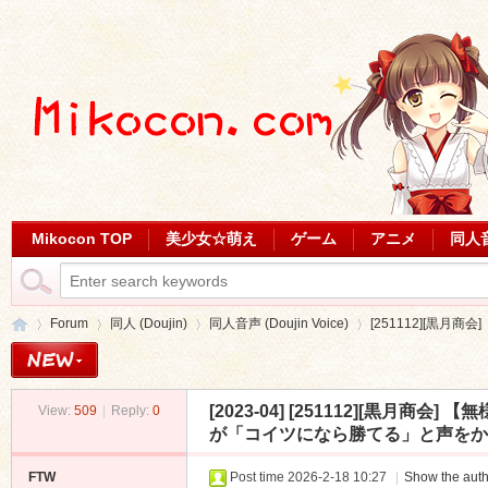
Mikocon TOP
美少女☆萌え
ゲーム
アニメ
同人
Forum
同人 (Doujin)
同人音声 (Doujin Voice)
[251112][黒月商
[2023-04]
[251112][黒月商会
View:
509
|
Reply:
0
Mi
»
›
›
›
が「コイツになら勝てる」と声をかけてきた結
FTW
Post time 2026-2-18 10:27
|
Show the auth