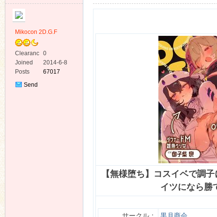
Mikocon 2D.G.F
Clearanc
0
e
Joined
2014-6-8
ko
Posts
67017
Send
Private
Message
co
【無様堕ち】コスイベで調子
イツになら勝
サークル
：
黒月商会