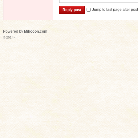
Jump to last page after pos
Reply post
Powered by
Mikocon.com
© 2014~