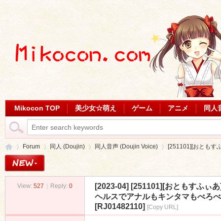
Mikocon TOP
美少女☆萌え
ゲーム
アニメ
同人
Forum
同人 (Doujin)
同人音声 (Doujin Voice)
[251101][おとも
[2023-04]
[251101][おともす
View:
527
|
Reply:
0
Mi
»
›
›
›
ヘルスでアナルもキンタマもべろべろ
[RJ01482110]
[Copy URL]