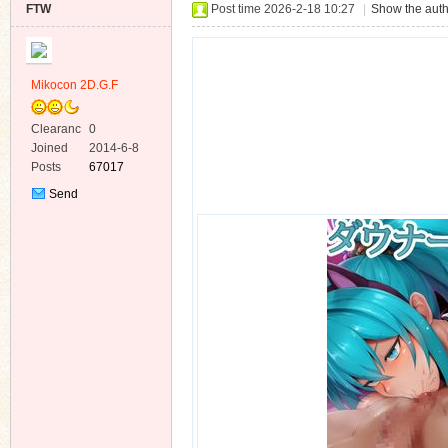
FTW
Post time 2026-2-18 10:27
|
Show the auth
Mikocon 2D.G.F
Clearanc
0
ko
e
Joined
2014-6-8
Posts
67017
Send
Private
Message
co