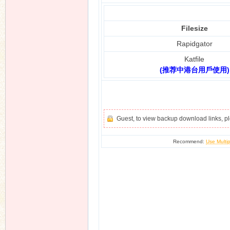
Filesize
Rapidgator
Katfile
(推荐中港台用戶使用)
Guest, to view backup download links, 
Recommend:
Use Multip