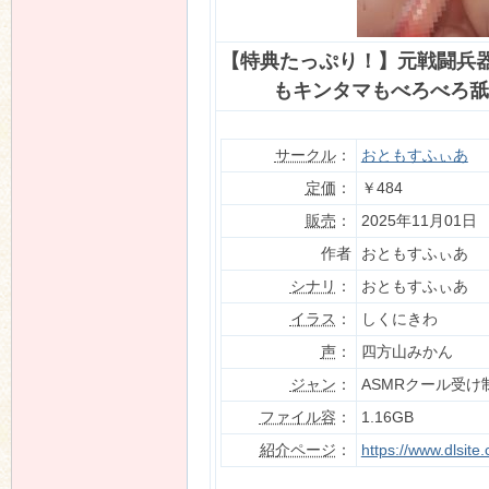
【特典たっぷり！】元戦闘兵
もキンタマもべろべろ舐
n
サークル
：
おともすふぃあ
定価
：
￥484
販売
：
2025年11月01日
作者
おともすふぃあ
シナリ
：
おともすふぃあ
イラス
：
しくにきわ
声
：
四方山みかん
ジャン
：
ASMRクール受け
ファイル容
：
1.16GB
紹介ページ
：
https://www.dlsit