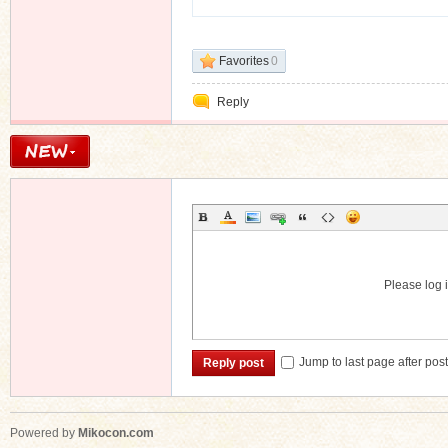
Favorites
0
Reply
Please log i
Jump to last page after pos
Reply post
Powered by
Mikocon.com