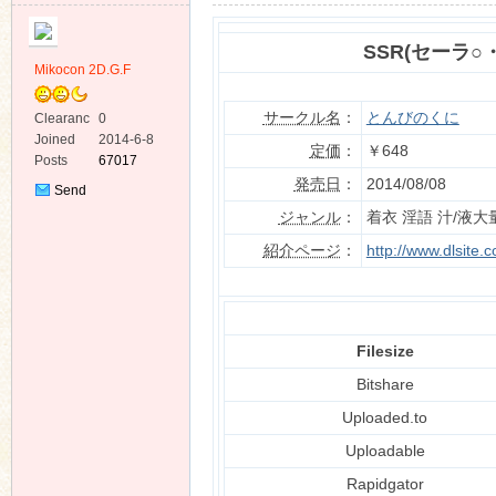
SSR(セーラ
Mikocon 2D.G.F
サークル名
：
とんびのくに
Clearanc
0
e
Joined
2014-6-8
ko
定価
：
￥648
Posts
67017
発売日
：
2014/08/08
Send
Private
ジャンル
：
着衣 淫語 汁/液大
Message
紹介ページ
：
http://www.dlsite
Filesize
co
Bitshare
Uploaded.to
Uploadable
Rapidgator