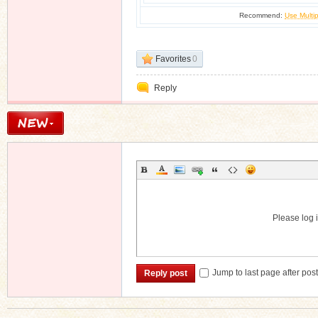
Recommend:
Use Multip
Favorites
0
n
Reply
Please log i
Jump to last page after pos
Reply post