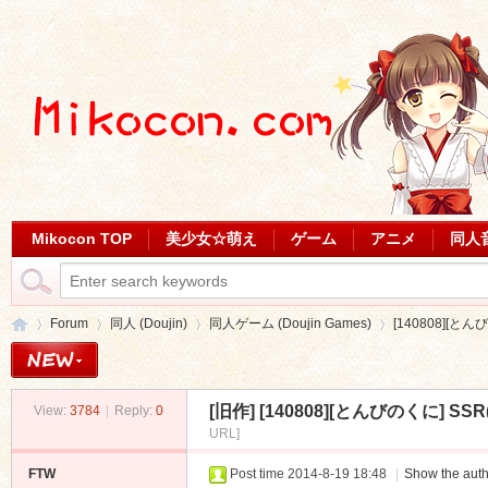
Mikocon TOP
美少女☆萌え
ゲーム
アニメ
同人
Forum
同人 (Doujin)
同人ゲーム (Doujin Games)
[140808][と
[旧作]
[140808][とんびのくに] S
View:
3784
|
Reply:
0
Mi
»
›
›
›
URL]
FTW
Post time 2014-8-19 18:48
|
Show the auth