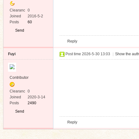
Posts
206
Send
Private
Reply
Message
Tsubame
Post time 2025-12-21 17:08
|
Show the aut
Supporter
Clearanc
0
e
Joined
2016-1-2
Posts
182
Send
Private
Reply
Message
突くゥ
Post time 2025-12-24 09:39
|
Show the aut