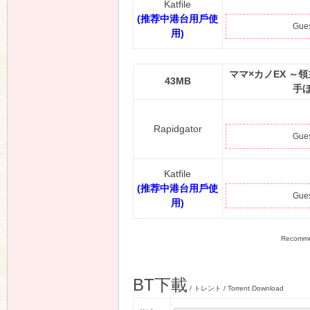
原画
：
りゅうき夕海、PAZMA
シナリ
志方孝志
オ
：
監督：
マイルドセブンスター
予約締切
2025/11/19
紹介ペー
https://www.getchu.com/so
ジ
：
https://app.candysoft.jp/