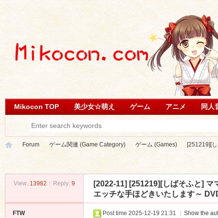
Mikocon TOP
美少女☆萌え
ゲーム
アニメ
同人
Forum
ゲーム関連 (Game Category)
ゲーム (Games)
[251219
[2022-11]
[251219][しばそふ
View:
13982
|
Reply:
9
Mi
»
›
›
›
エッチな手ほどきいたします～ DVD Versi
FTW
Post time 2025-12-19 21:31
|
Show the aut