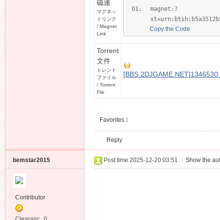
ママ×カノEX 
2.9GB
Rapidgator
Gues
Katfile
(推荐中港台用戶使
Gues
用)
ママ×カノEX 
294MB
手ほどきいた