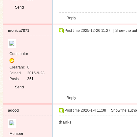
楚天一阔
Post time 2025-12-20 12:44
|
Show the aut
Contributor
Clearanc
0
e
Joined
2017-2-1
Posts
1390
Send
Private
Reply
Message
maoukh
Post time 2025-12-21 02:12
|
Show the aut
Contributor
Clearanc
0
e
Joined
2019-3-9