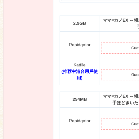
n
ママ×カノEX ～領主貴族に
母さんがエッチな手ほ
ブラン
しばそふと
ド
：
定価
：
￥4,900 (
税込
￥5,390)
発売日
：
2025/12/19