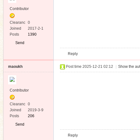
BT下載
/ トレント / Torrent Download
磁連
magnet:?
マグネッ
xt=urn:btih:b5a3512b
トリンク
/ Magnet
Copy the Code
Link
Torrent
文件
トレント
[BBS.2DJGAME.NET]1346530.t
ファイル
/ Torrent
File
Favorites
1
Reply
bemstar2015
Post time 2025-12-20 03:51
|
Show the aut