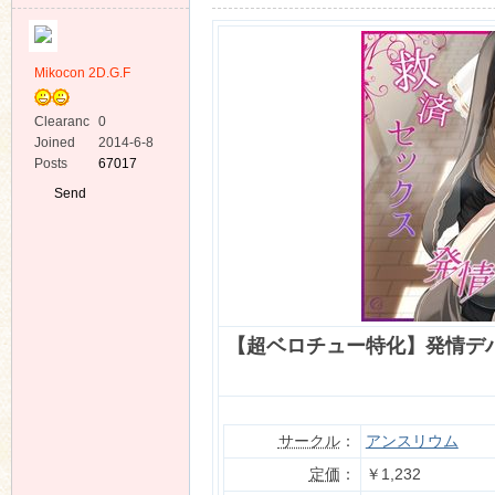
Mikocon 2D.G.F
Clearanc
0
e
Joined
2014-6-8
ko
Posts
67017
Send
Private
Message
【超ベロチュー特化】発情デ
co
サークル
：
アンスリウム
定価
：
￥1,232