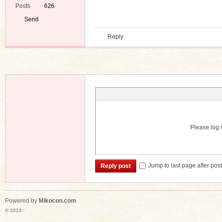
Posts
626
Send
Private
Reply
Message
Please log i
Jump to last page after pos
Reply post
Powered by
Mikocon.com
© 2014~