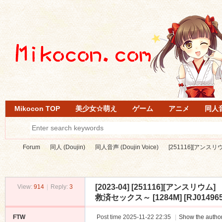
Mikocon TOP
美少女☆萌え
ゲーム
アニメ
同人
Forum
同人 (Doujin)
同人音声 (Doujin Voice)
[251116][アンス
[2023-04]
[251116][アンスリ
View:
914
|
Reply:
3
Mi
»
›
›
›
救済セックス～ [1284M] [RJ014965
FTW
Post time 2025-11-22 22:35
|
Show the author