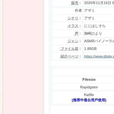
販売
：
2025年11月16日 
作者
アザミ
シナリ
：
アザミ
n
イラス
：
にじはしそら
声
：
御崎ひより
ジャン
：
ASMRバイノーラ
ファイル容
：
1.88GB
紹介ページ
：
https://www.dlsit
Filesize
Rapidgator
Katfile
(推荐中港台用戶使用)