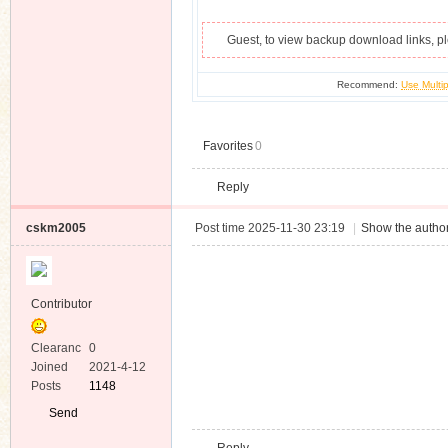
Guest, to view backup download links, 
Recommend:
Use Multip
Favorites
0
Reply
cskm2005
Post time 2025-11-30 23:19
|
Show the author
Contributor
Clearanc
0
e
Joined
2021-4-12
Posts
1148
Send
Private