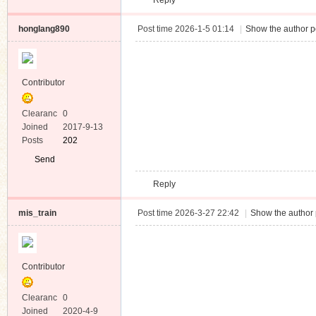
Reply
Message
honglang890
Post time 2026-1-5 01:14
|
Show the author p
Contributor
Clearanc
0
e
Joined
2017-9-13
Posts
202
Send
Private
Reply
Message
mis_train
Post time 2026-3-27 22:42
|
Show the author 
Contributor
Clearanc
0
e
Joined
2020-4-9