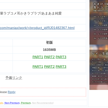
/後輩ラブコメ耳かきラブラブ/あまあま純愛
te.com/maniax/work/=/product_id/RJ01482367.html
初版
1635MB
PART1
PART2
PART3
PART1
PART2
PART3
予備リンク
please
Reply
ple
,
Non-Premium
,
Premium
,
Not Recommended