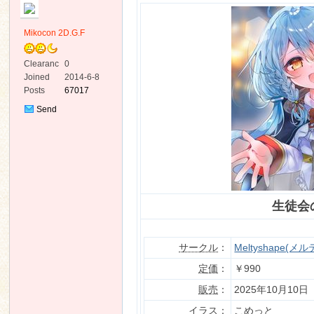
Mikocon 2D.G.F
Clearanc
0
e
Joined
2014-6-8
Posts
67017
ko
Send
Private
Message
生徒会
co
サークル
：
Meltyshape(
定価
：
￥990
販売
：
2025年10月10日
イラス
：
こめっと