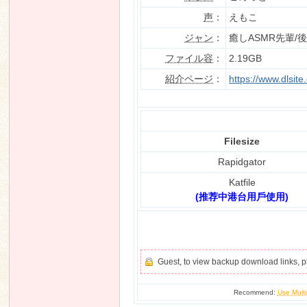
声
：
えもこ
ジャン
：
癒しASMR先輩
ファイル容
：
2.19GB
n
紹介ページ
：
https://www.dlsi
Filesize
Rapidgator
Katfile
(推荐中港台用戶使用)
Guest, to view backup download links, 
Recommend:
Use Multi