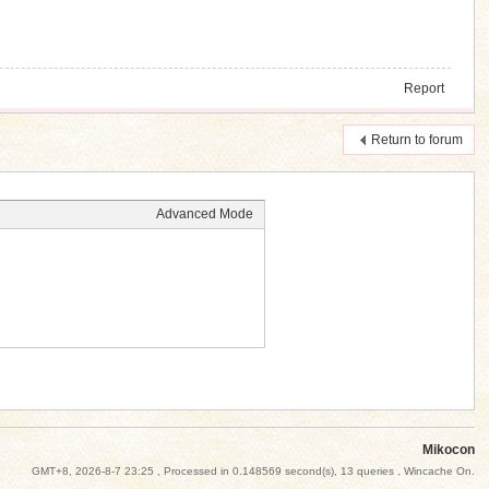
Report
Return to forum
Advanced Mode
Mikocon
GMT+8, 2026-8-7 23:25
, Processed in 0.148569 second(s), 13 queries , Wincache On.