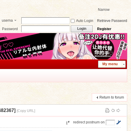
Narrow
userna
Auto Login
Retrieve Password
me
Login
Password
Register
My menu
Return to forum
82367]
[Copy URL]
#
redirect postnum on
1