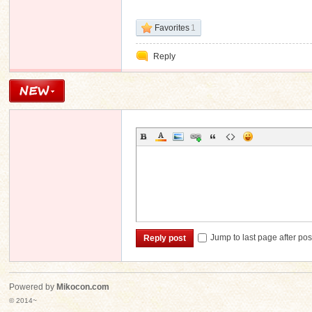
Favorites
1
Reply
Jump to last page after pos
Reply post
Powered by
Mikocon.com
© 2014~