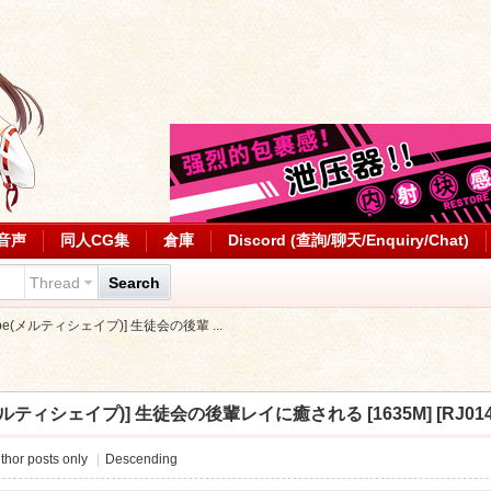
音声
同人CG集
倉庫
Discord (查詢/聊天/Enquiry/Chat)
Thread
Search
yshape(メルティシェイプ)] 生徒会の後輩 ...
pe(メルティシェイプ)] 生徒会の後輩レイに癒される [1635M] [RJ014
thor posts only
|
Descending