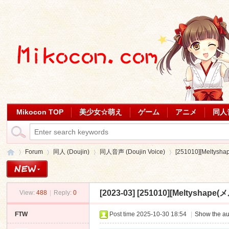
Mikocon TOP
美少女☆萌え
ゲーム
アニメ
同人
Forum
同人 (Doujin)
同人音声 (Doujin Voice)
[251010][Melt
[2023-03]
[251010][Meltysha
View:
488
|
Reply:
0
Mi
»
›
›
›
FTW
Post time 2025-10-30 18:54
|
Show the au