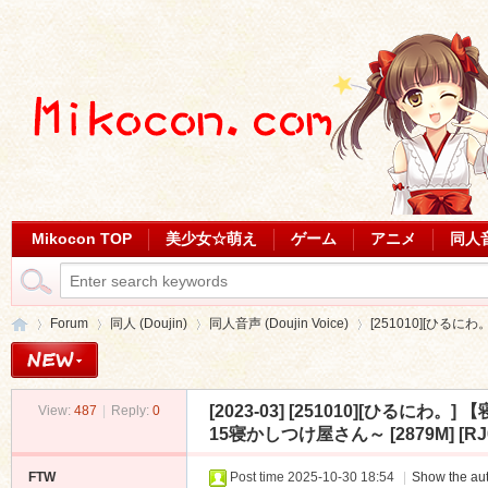
Mikocon TOP
美少女☆萌え
ゲーム
アニメ
同人
Forum
同人 (Doujin)
同人音声 (Doujin Voice)
[251010][ひるに
[2023-03]
[251010][ひるにわ
View:
487
|
Reply:
0
Mi
»
›
›
›
15寝かしつけ屋さん～ [2879M] [RJ0
FTW
Post time 2025-10-30 18:54
|
Show the aut