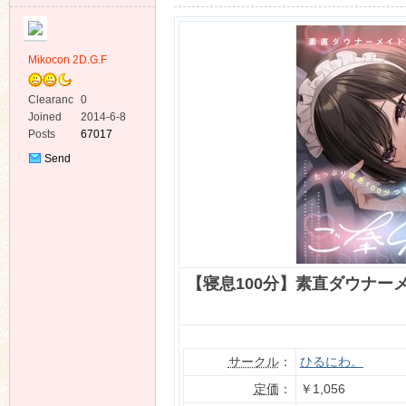
Mikocon 2D.G.F
Clearanc
0
e
Joined
2014-6-8
ko
Posts
67017
Send
Private
Message
【寝息100分】素直ダウナー
co
サークル
：
ひるにわ。
定価
：
￥1,056