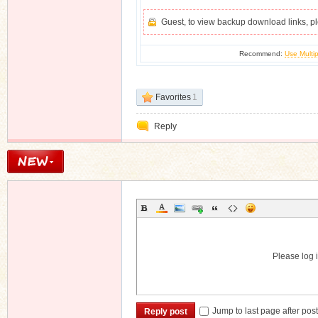
Guest, to view backup download links, 
Recommend:
Use Multip
Favorites
1
Reply
Please log i
Jump to last page after pos
Reply post