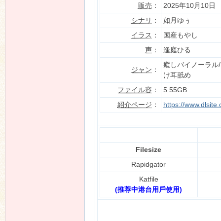
販売
：
2025年10月10日
シナリ
：
如月ゆぅ
イラス
：
国産もやし
n
声
：
逢庭ひる
癒しバイノーラル/
ジャン
：
け耳舐め
ファイル容
：
5.55GB
紹介ページ
：
https://www.dlsit
Filesize
Rapidgator
Katfile
(推荐中港台用戶使用)