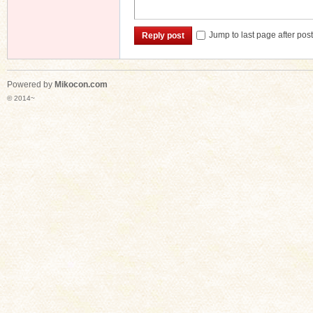
Jump to last page after pos
Reply post
Powered by
Mikocon.com
© 2014~