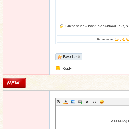
Guest, to view backup download links, 
Recommend:
Use Multip
Favorites
0
Reply
Please log i