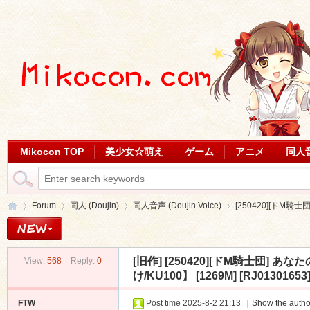
Mikocon TOP
美少女☆萌え
ゲーム
アニメ
同人
Forum
同人 (Doujin)
同人音声 (Doujin Voice)
[250420][ドM騎
[旧作]
[250420][ドM騎士団]
View:
568
|
Reply:
0
Mi
»
›
›
›
け/KU100】 [1269M] [RJ01301653
FTW
Post time 2025-8-2 21:13
|
Show the autho