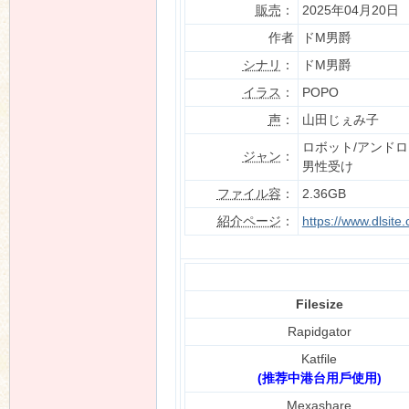
販売
：
2025年04月20日
作者
ドM男爵
シナリ
：
ドM男爵
n
イラス
：
POPO
声
：
山田じぇみ子
ロボット/アンド
ジャン
：
男性受け
ファイル容
：
2.36GB
紹介ページ
：
https://www.dlsit
Filesize
Rapidgator
Katfile
(推荐中港台用戶使用)
Mexashare