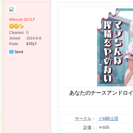
Mikocon 2D.G.F
Clearanc
0
e
Joined
2014-6-8
ko
Posts
67017
Send
Private
Message
あなたのナースアンドロ
co
サークル
：
ドM騎士団
定価
：
￥605