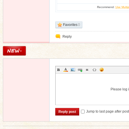
Recommend:
Use Multip
Favorites
0
Reply
Please log i
Jump to last page after pos
Reply post