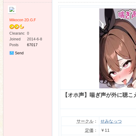
Mikocon 2D.G.F
Clearanc
0
e
Joined
2014-6-8
ko
Posts
67017
Send
Private
Message
【オホ声】喘ぎ声が外に聴こ
co
サークル
：
せみなっつ
定価
：
￥11