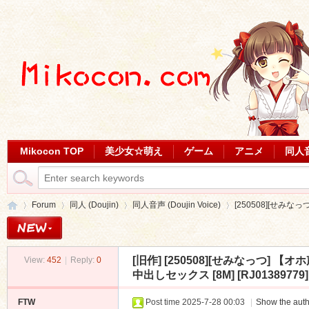
Mikocon TOP
美少女☆萌え
ゲーム
アニメ
同人
Forum
同人 (Doujin)
同人音声 (Doujin Voice)
[250508][せみな
[旧作]
[250508][せみなっつ]
View:
452
|
Reply:
0
Mi
»
›
›
›
中出しセックス [8M] [RJ01389779]
FTW
Post time 2025-7-28 00:03
|
Show the auth