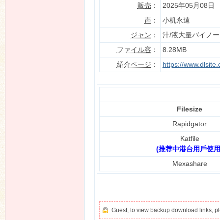
販売
：
2025年05月08日
声
：
小机永遠
ジャン
：
汁/液大量バイノ
n
ファイル容
：
8.28MB
紹介ページ
：
https://www.dlsit
Filesize
Rapidgator
Katfile
(推荐中港台用戶使用
Mexashare
Guest, to view backup download links, 