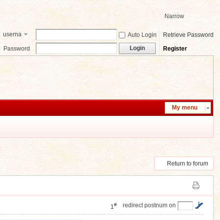
Narrow
userna
Auto Login
Retrieve Password
me
Login
Password
Register
My menu
Return to forum
#
redirect postnum on
1