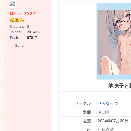
Mikocon 2D.G.F
Clearanc
0
e
Joined
2014-6-8
Posts
67017
ko
Send
Private
Message
地味子と
co
サークル
：
せみなっつ
定価
：
￥110
販売
：
2024年07月20日
声
：
小机永遠