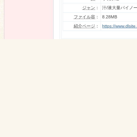
ジャン
：
汁/液大量バイノ
ファイル容
：
8.28MB
紹介ページ
：
https://www.dlsi
n
Filesize
Rapidgator
Katfile
(推荐中港台用戶使用
Mexashare
Guest, to view backup download links, 
Recommend:
Use Multi