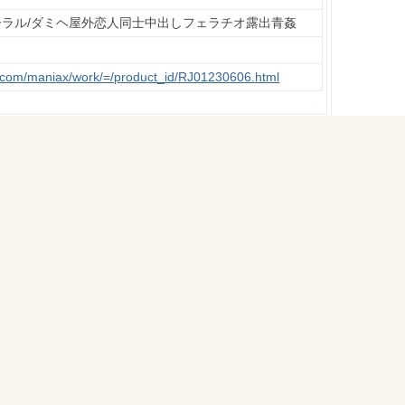
ーラル/ダミヘ屋外恋人同士中出しフェラチオ露出青姦
te.com/maniax/work/=/product_id/RJ01230606.html
初版
8MB
DOWNLOAD
DOWNLOAD
)
DOWNLOAD
予備リンク
please
Reply
ple
,
Non-Premium
,
Premium
,
Not Recommended