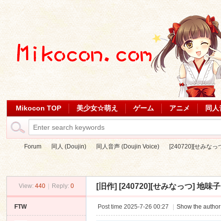
Mikocon TOP
美少女☆萌え
ゲーム
アニメ
同人
Forum
同人 (Doujin)
同人音声 (Doujin Voice)
[240720][せみ
[旧作]
[240720][せみなっつ] 地味
View:
440
|
Reply:
0
Mi
»
›
›
›
FTW
Post time 2025-7-26 00:27
|
Show the author