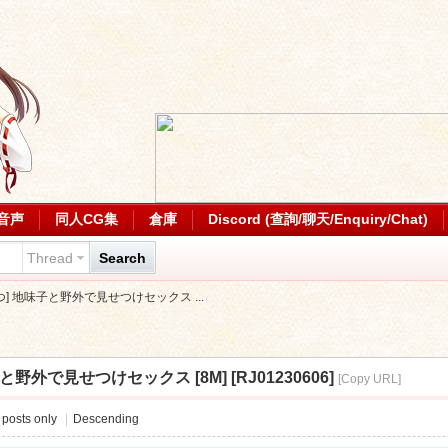
音声
同人CG集
倉庫
Discord (查詢/聊天/Enquiry/Chat)
Thread
Search
なっつ] 地味子と野外で見せつけセックス ...
子と野外で見せつけセックス [8M] [RJ01230606]
[Copy URL]
 posts only
|
Descending