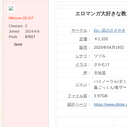
エロマンガ大好きな教
Mikocon 2D.G.F
Clearanc
0
サークル
：
白い花のささやき
e
Joined
2014-6-8
Posts
67017
ko
定価
：
￥1,320
Send
販売
：
2025年04月18日
Private
Message
シナリ
：
ツヅル
イラス
：
さかむけ
声
：
天知遥
バイノーラル/ダミ
ジャン
：
姦ごっくん/食ザー
co
ファイル容
：
3.97GB
紹介ページ
：
https://www.dlsit