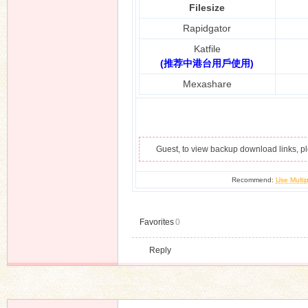
Filesize
Rapidgator
Katfile
n
(推荐中港台用戶使用)
Mexashare
Guest, to view backup download links, 
Recommend:
Use Multip
Favorites
0
Reply