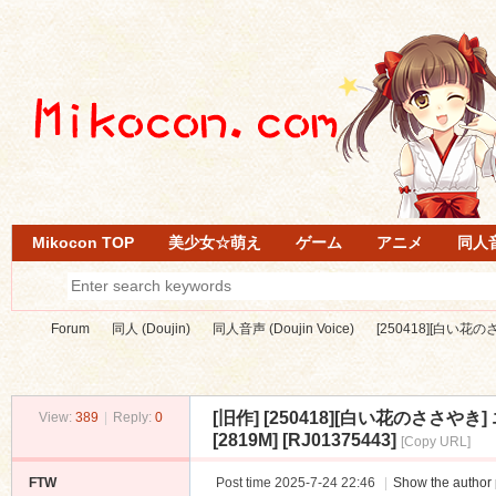
Mikocon TOP
美少女☆萌え
ゲーム
アニメ
同人
Forum
同人 (Doujin)
同人音声 (Doujin Voice)
[250418][白い花
[旧作]
[250418][白い花のささ
View:
389
|
Reply:
0
Mi
»
›
›
›
[2819M] [RJ01375443]
[Copy URL]
FTW
Post time 2025-7-24 22:46
|
Show the author 