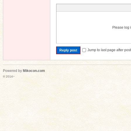
Please log i
Jump to last page after pos
Reply post
Powered by
Mikocon.com
© 2014~