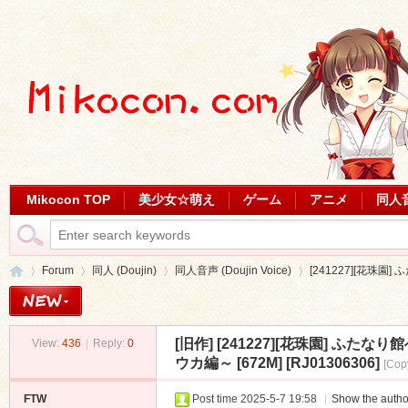
Mikocon TOP
美少女☆萌え
ゲーム
アニメ
同人
Forum
同人 (Doujin)
同人音声 (Doujin Voice)
[241227][花珠園
[旧作]
[241227][花珠園] ふ
View:
436
|
Reply:
0
Mi
»
›
›
›
ウカ編～ [672M] [RJ01306306]
[Cop
FTW
Post time 2025-5-7 19:58
|
Show the autho