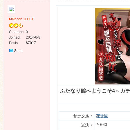
Mikocon 2D.G.F
Clearanc
0
e
Joined
2014-6-8
ko
Posts
67017
Send
Private
Message
ふたなり館へようこそ4～ガ
co
サークル
：
花珠園
定価
：
￥660