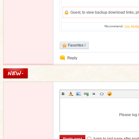
Guest, to view backup download links, 
Recommend:
Use Multip
Favorites
0
Reply
Please log i
Jump to last page after pos
Reply post