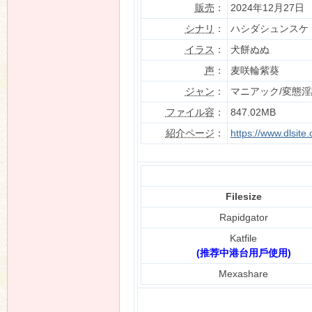
販売
：
2024年12月27日
シナリ
：
ハシダシュンスケ
イラス
：
犬餅ぬぬ
n
声
：
麦咲輪紫葵
ジャン
：
マニアック/変態
ファイル容
：
847.02MB
紹介ページ
：
https://www.dlsit
Filesize
Rapidgator
Katfile
(推荐中港台用戶使用)
Mexashare