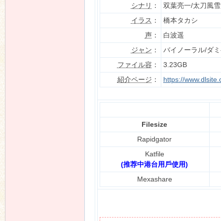
シナリ
：
双葉亮一/太刀風雪
イラス
：
橋本タカシ
声
：
白波遥
n
ジャン
：
バイノーラル/ダ
ファイル容
：
3.23GB
紹介ページ
：
https://www.dlsit
Filesize
Rapidgator
Katfile
(推荐中港台用戶使用)
Mexashare