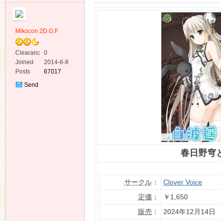
Mikocon 2D.G.F
Clearanc
0
e
Joined
2014-6-8
ko
Posts
67017
Send
Private
Message
春日野穹と
co
サークル
：
Clover Voice
定価
：
￥1,650
販売
：
2024年12月14日