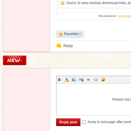
Guest, to view backup download links, 
Recommend:
Use Multip
Favorites
0
Reply
Please log i
Jump to last page after pos
Reply post