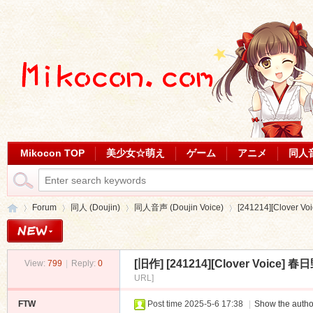
Mikocon TOP
美少女☆萌え
ゲーム
アニメ
同人
Forum
同人 (Doujin)
同人音声 (Doujin Voice)
[241214][Clove
[旧作]
[241214][Clover Voice
View:
799
|
Reply:
0
Mi
»
›
›
›
URL]
FTW
Post time 2025-5-6 17:38
|
Show the autho