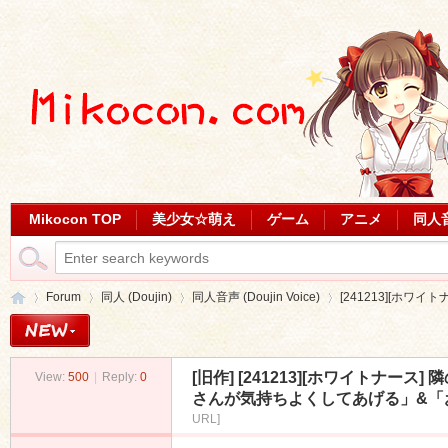
Mikocon TOP
美少女☆萌え
ゲーム
アニメ
同人
Forum
同人 (Doujin)
同人音声 (Doujin Voice)
[241213][ホワイ
[旧作]
[241213][ホワイトナース
View:
500
|
Reply:
0
Mi
»
›
›
›
さんが気持ちよくしてあげる」&「お兄ちゃ
URL]