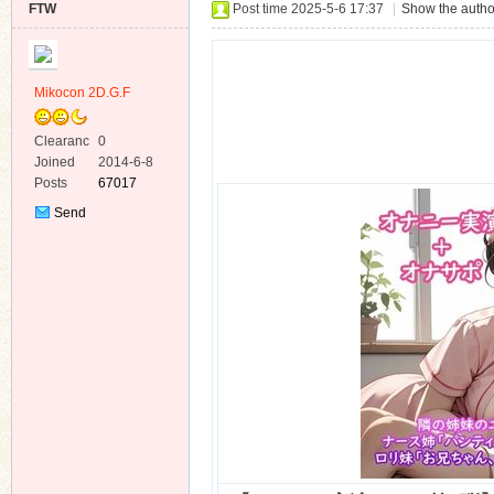
FTW
Post time 2025-5-6 17:37
|
Show the autho
Mikocon 2D.G.F
Clearanc
0
ko
e
Joined
2014-6-8
Posts
67017
Send
Private
Message
co