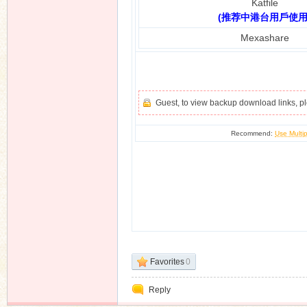
Katfile
(推荐中港台用戶使用
Mexashare
Guest, to view backup download links, 
Recommend:
Use Multip
Favorites
0
Reply