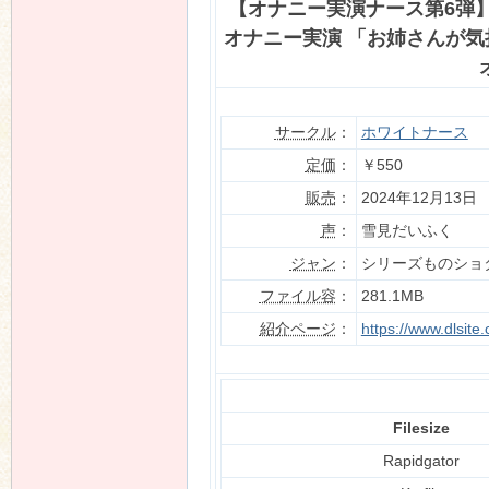
【オナニー実演ナース第6弾】
オナニー実演 ️「お姉さんが
n
サークル
：
ホワイトナース
定価
：
￥550
販売
：
2024年12月13日
声
：
雪見だいふく
ジャン
：
シリーズものショ
ファイル容
：
281.1MB
紹介ページ
：
https://www.dlsit
Filesize
Rapidgator