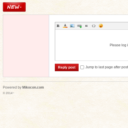
Please log i
Jump to last page after pos
Reply post
Powered by
Mikocon.com
© 2014~