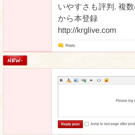
いやすさも評判. 複
から本登録
http://krglive.com
Reply
Please log i
Jump to last page after pos
Reply post