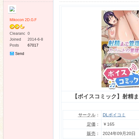
Mikocon 2D.G.F
Clearanc
0
e
Joined
2014-6-8
ko
Posts
67017
Send
Private
Message
【ボイスコミック】射精ま
co
サークル
：
DLボイコミ
定価
：
￥165
販売
：
2024年09月20日