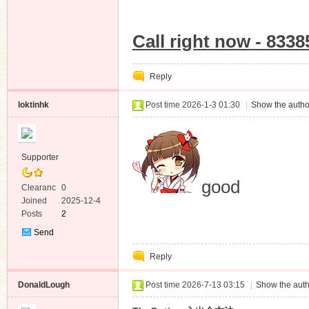
Call right now - 833
Reply
loktinhk
Post time 2026-1-3 01:30
|
Show the autho
Supporter
good
Clearanc
0
e
Joined
2025-12-4
Posts
2
Send
Private
Reply
Message
DonaldLough
Post time 2026-7-13 03:15
|
Show the auth