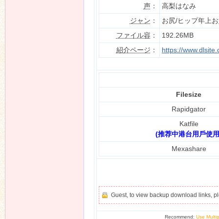
声
：
高梨はなみ
ジャン
：
お尻/ヒップ年上
ファイル容
：
192.26MB
n
紹介ページ
：
https://www.dlsit
Filesize
Rapidgator
Katfile
(推荐中港台用戶使用
Mexashare
Guest, to view backup download links, 
Recommend:
Use Multip