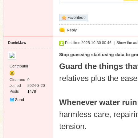
Favorites
0
Reply
DanielJaw
Post time 2025-10-30 00:46
|
Show the aut
Stop guessing start using data to gr
Guard the things tha
Contributor
relatives plus the eas
Clearanc
0
e
Joined
2024-3-20
Posts
1478
Send
Whenever water ruin
Private
Message
harmless care, repair
tension.