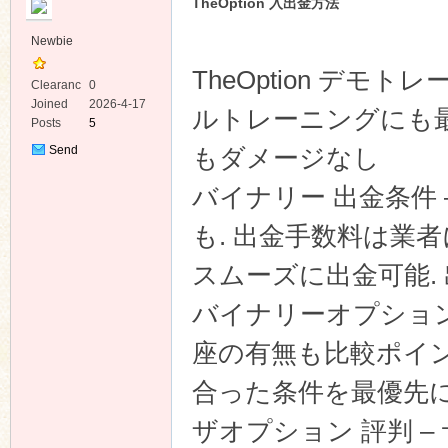
TheOption 入出金方法
Newbie
TheOption デモ
Clearanc
0
e
Joined
2026-4-17
ルトレーニングにも最
Posts
5
Send
もダメージなし
Private
Message
バイナリー 出金条件
も. 出金手数料は業
スムーズに出金可能.
バイナリーオプション 
座の有無も比較ポイン
合った条件を最優先
ザオプション 評判 –