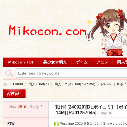
Mikocon TOP
美少女☆萌え
ゲーム
アニメ
同人
Forum
同人 (Doujin)
同人アニメ (Doujin Anime)
[240920][D
[旧作]
[240920][DLボイコミ
View:
2518
|
Reply:
3
Mi
»
›
›
›
[14M] [RJ01257045]
[Copy URL]
FTW
Post time 2025-5-5 14:52
|
Show the autho