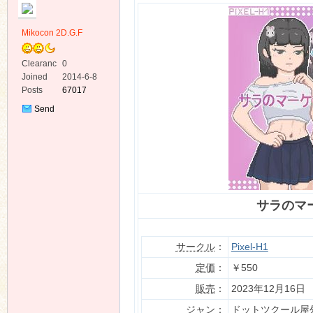
Mikocon 2D.G.F
Clearanc
0
e
Joined
2014-6-8
Posts
67017
ko
Send
Private
Message
サラのマ
co
サークル
：
Pixel-H1
定価
：
￥550
販売
：
2023年12月16日
ジャン
：
ドットツクール屋