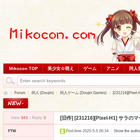
Mikocon TOP
美少女☆萌え
ゲーム
アニメ
同人
Forum
同人 (Doujin)
同人ゲーム (Doujin Games)
[231216][Pi
[旧作]
[231216][Pixel-H1] サラ
View:
943
|
Reply:
0
Mi
»
›
›
›
FTW
Post time 2025-5-5 00:34
|
Show the autho