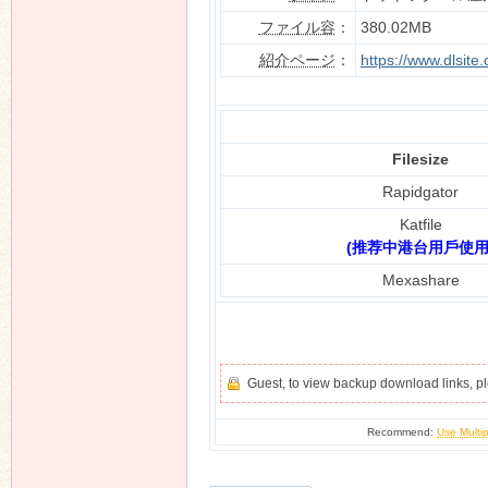
ファイル容
：
380.02MB
紹介ページ
：
https://www.dlsit
n
Filesize
Rapidgator
Katfile
(推荐中港台用戶使用
Mexashare
Guest, to view backup download links, 
Recommend:
Use Multip