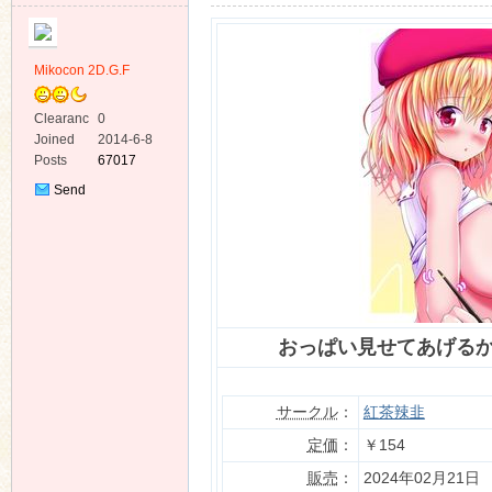
Mikocon 2D.G.F
Clearanc
0
e
Joined
2014-6-8
ko
Posts
67017
Send
Private
Message
おっぱい見せてあげるか
co
サークル
：
紅茶辣韭
定価
：
￥154
販売
：
2024年02月21日