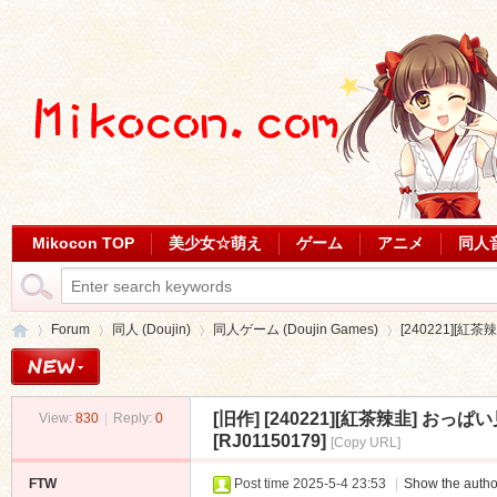
Mikocon TOP
美少女☆萌え
ゲーム
アニメ
同人
Forum
同人 (Doujin)
同人ゲーム (Doujin Games)
[240221][
[旧作]
[240221][紅茶辣韭] お
View:
830
|
Reply:
0
Mi
»
›
›
›
[RJ01150179]
[Copy URL]
FTW
Post time 2025-5-4 23:53
|
Show the autho