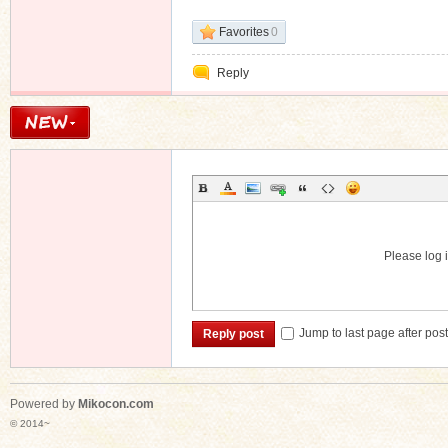
Favorites
0
Reply
Please log i
Jump to last page after pos
Reply post
Powered by
Mikocon.com
© 2014~