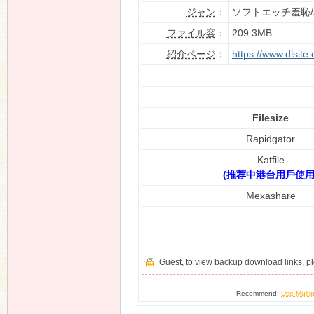
ジャン
：
ソフトエッチ羞恥/
ファイル容
：
209.3MB
紹介ページ
：
https://www.dlsit
n
Filesize
Rapidgator
Katfile
(推荐中港台用戶使用
Mexashare
Guest, to view backup download links, 
Recommend:
Use Multip