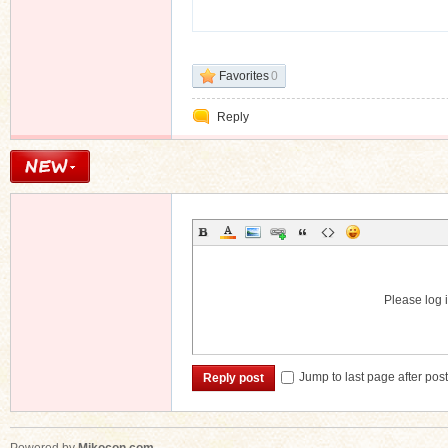
Favorites
0
Reply
Please log i
Jump to last page after pos
Reply post