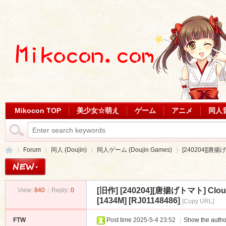
Mikocon TOP
美少女☆萌え
ゲーム
アニメ
同人
Forum
同人 (Doujin)
同人ゲーム (Doujin Games)
[240204][唐揚
[旧作]
[240204][唐揚げトマト] Cl
View:
840
|
Reply:
0
Mi
»
›
›
›
[1434M] [RJ01148486]
[Copy URL]
FTW
Post time 2025-5-4 23:52
|
Show the autho