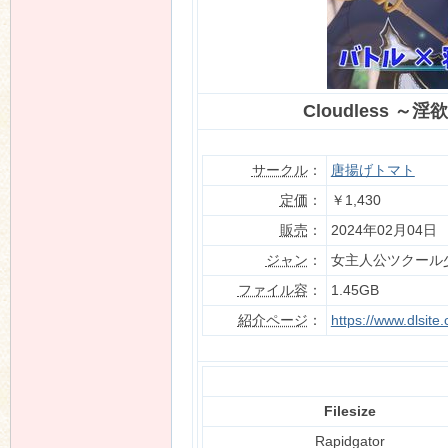
n
Cloudless
サークル
：
唐揚げトマト
定価
：
￥1,430
販売
：
2024年02月04日
ジャン
：
女主人公ツクール
ファイル容
：
1.45GB
紹介ページ
：
https://www.dlsit
Filesize
Rapidgator