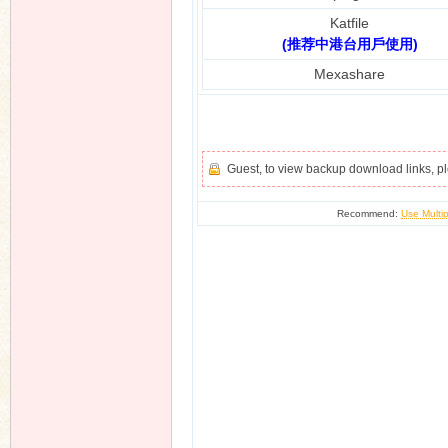
Katfile
(推荐中港台用戶使用)
Mexashare
Guest, to view backup download links, 
Recommend:
Use Multip