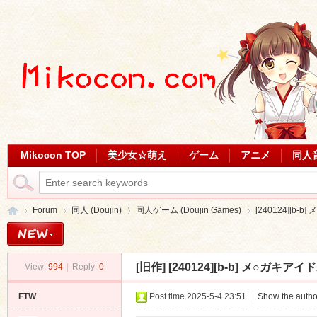
Mikocon TOP
美少女☆萌え
ゲーム
アニメ
同人
Forum
同人 (Doujin)
同人ゲーム (Doujin Games)
[240124][b-b] 
[旧作]
[240124][b-b] メ○ガキアイドルF
View:
994
|
Reply:
0
Mi
»
›
›
›
FTW
Post time 2025-5-4 23:51
|
Show the autho