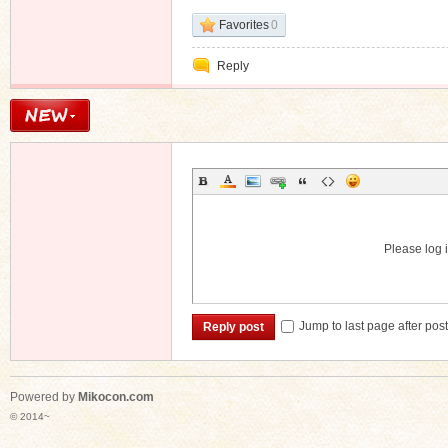
Favorites
0
Reply
Please log i
Jump to last page after pos
Reply post
Powered by
Mikocon.com
© 2014~