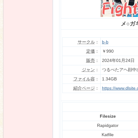
メ○ガキ
n
サークル
：
b-b
定価
：
￥990
販売
：
2024年01月24日
ジャン
：
つるぺたアヘ顔中
ファイル容
：
1.34GB
紹介ページ
：
https://www.dlsit
Filesize
Rapidgator
Katfile