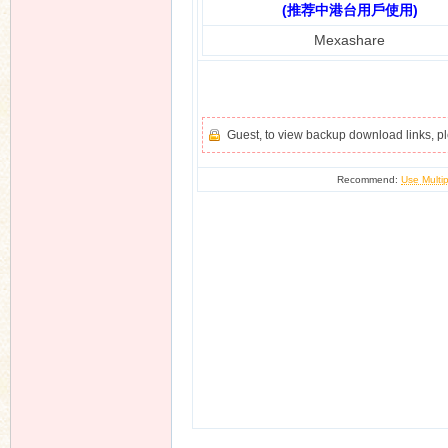
(推荐中港台用戶使用)
Mexashare
Guest, to view backup download links, 
Recommend:
Use Multip