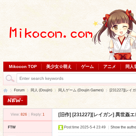
Mikocon TOP
美少女☆萌え
ゲーム
アニメ
同人
Forum
同人 (Doujin)
同人ゲーム (Doujin Games)
[231227][レイ
[旧作]
[231227][レイガン] 異世姦エレ
View:
826
|
Reply:
1
Mi
»
›
›
›
FTW
Post time 2025-5-4 23:49
|
Show the autho