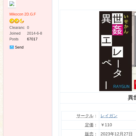
Mikocon 2D.G.F
Clearanc
0
e
Joined
2014-6-8
Posts
67017
ko
Send
Private
Message
異
co
サークル
：
レイガン
定価
：
￥110
販売
：
2023年12月27日