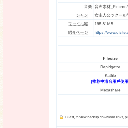
音楽
音声素材_Pincre
ジャン
：
女主人公ツクール
ファイル容
：
195.81MB
n
紹介ページ
：
https://www.dlsit
Filesize
Rapidgator
Katfile
(推荐中港台用戶使用
Mexashare
Guest, to view backup download links, 