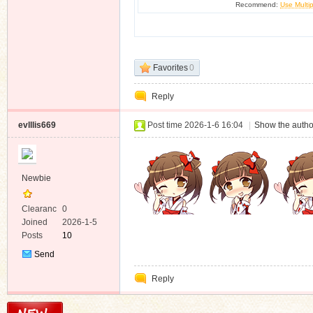
Recommend:
Use Multip
Favorites
0
Reply
evlllis669
Post time 2026-1-6 16:04
|
Show the autho
Newbie
Clearanc
0
e
Joined
2026-1-5
Posts
10
Send
Private
Reply
Message