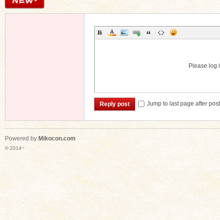
Please log i
Jump to last page after pos
Reply post
Powered by
Mikocon.com
© 2014~