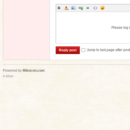
Please log i
Jump to last page after pos
Reply post
Powered by
Mikocon.com
© 2014~