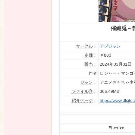
n
催縺兎～
サークル
：
アブジャン
定価
：
￥880
販売
：
2024年03月01日
作者
ロジャー・マンゴ
ジャン
：
アニメおもちゃ少
ファイル容
：
366.49MB
紹介ページ
：
https://www.dlsit
Filesize