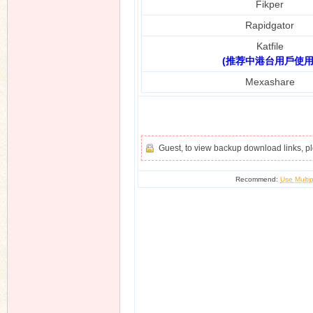
Fikper
Rapidgator
Katfile
(推荐中港台用戶使用
Mexashare
Guest, to view backup download links, 
Recommend:
Use Multip