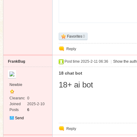
Favorites
0
Reply
FrankBug
Post time 2025-2-11 06:36
|
Show the auth
18 chat bot
18+ ai bot
Newbie
Clearanc
0
e
Joined
2025-2-10
Posts
6
Send
Private
Reply
Message