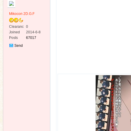
Mikocon 2D.G.F
Clearanc
0
e
Joined
2014-6-8
Posts
67017
ko
Send
Private
Message
co