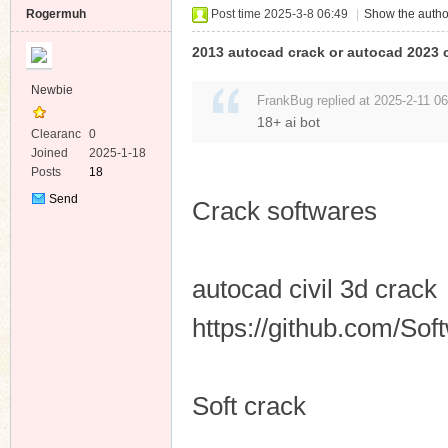
Rogermuh
Post time 2025-3-8 06:49
|
Show the autho
2013 autocad crack or autocad 2023 
Newbie
FrankBug replied at 2025-2-11 06
18+ ai bot
Clearanc
0
e
Joined
2025-1-18
Posts
18
Send
Crack softwares
Private
Message
autocad civil 3d crac
https://github.com/So
Soft crack