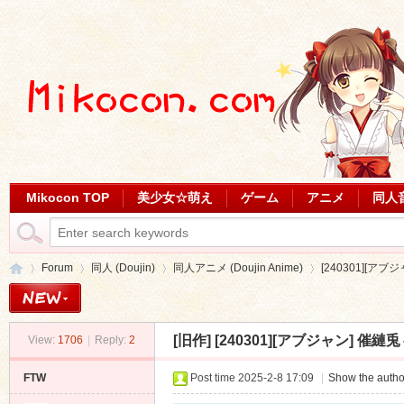
Mikocon TOP
美少女☆萌え
ゲーム
アニメ
同人
Forum
同人 (Doujin)
同人アニメ (Doujin Anime)
[240301][ア
[旧作]
[240301][アブジャン] 催縺兎
View:
1706
|
Reply:
2
Mi
»
›
›
›
FTW
Post time 2025-2-8 17:09
|
Show the autho