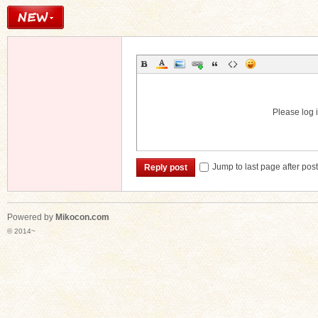
Please log i
Jump to last page after pos
Reply post
Powered by
Mikocon.com
© 2014~