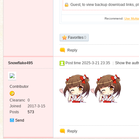
Guest, to view backup download links, 
Recommend:
Use Multip
Favorites
0
Reply
Snowflake495
Post time 2025-3-21 23:35
|
Show the auth
Contributor
Clearanc
0
e
Joined
2017-3-15
Posts
573
Send
Private
Reply
Message