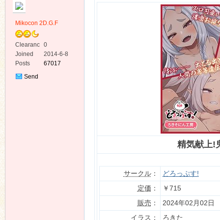
Mikocon 2D.G.F
Clearanc
0
e
Joined
2014-6-8
Posts
67017
ko
Send
Private
Message
精気献上!
co
サークル
：
どろっぷす!
定価
：
￥715
販売
：
2024年02月02日
イラス
：
ろきた