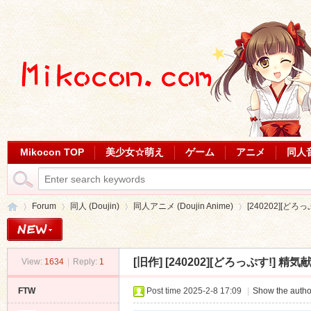
Mikocon TOP
美少女☆萌え
ゲーム
アニメ
同人
Forum
同人 (Doujin)
同人アニメ (Doujin Anime)
[240202][どろ
[旧作]
[240202][どろっぷす!] 精気
View:
1634
|
Reply:
1
Mi
»
›
›
›
FTW
Post time 2025-2-8 17:09
|
Show the autho