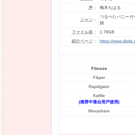
声
：
梅木ちはる
つるぺたバニーガ
ジャン
：
婦
n
ファイル容
：
1.78GB
紹介ページ
：
https://www.dlsit
Filesize
Fikper
Rapidgator
Katfile
(推荐中港台用戶使用)
Mexashare