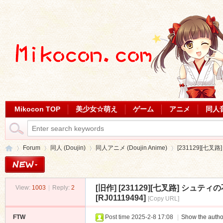
Mikocon TOP
美少女☆萌え
ゲーム
アニメ
同人
Forum
同人 (Doujin)
同人アニメ (Doujin Anime)
[231129][七
[旧作]
[231129][七叉路] シュテ
View:
1003
|
Reply:
2
Mi
»
›
›
›
[RJ01119494]
[Copy URL]
FTW
Post time 2025-2-8 17:08
|
Show the autho