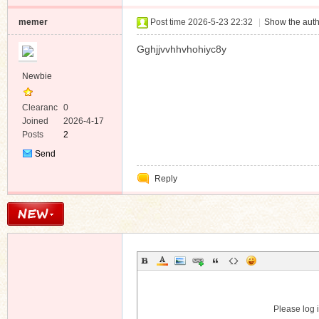
memer
Post time 2026-5-23 22:32
|
Show the auth
Gghjjvvhhvhohiyc8y
Newbie
Clearanc
0
e
Joined
2026-4-17
Posts
2
Send
Private
Reply
Message
Please log i