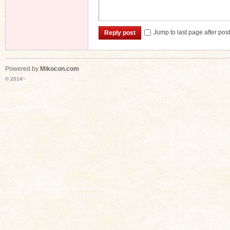
Jump to last page after pos
Reply post
Powered by
Mikocon.com
© 2014~