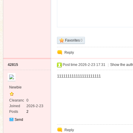
Favorites
0
Reply
42815
Post time 2026-2-23 17:31
|
Show the auth
111111111111111111111
Newbie
Clearanc
0
e
Joined
2026-2-23
Posts
2
Send
Private
Reply
Message