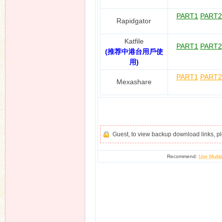
PART1
PART2
Rapidgator
Katfile
PART1
PART2
(推荐中港台用戶使
用)
PART1
PART2
Mexashare
Guest, to view backup download links, 
Recommend:
Use Multip