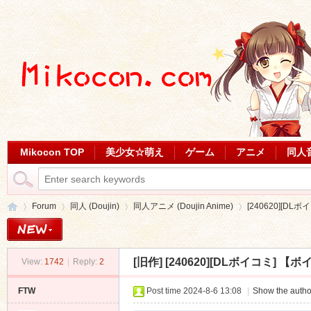
Mikocon TOP
美少女☆萌え
ゲーム
アニメ
同人
Forum
同人 (Doujin)
同人アニメ (Doujin Anime)
[240620][DL
[旧作]
[240620][DLボイコミ] 【ボ
View:
1742
|
Reply:
2
Mi
»
›
›
›
FTW
Post time 2024-8-6 13:08
|
Show the autho