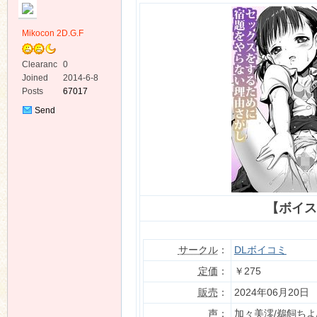
Mikocon 2D.G.F
Clearanc
0
e
Joined
2014-6-8
Posts
67017
ko
Send
Private
Message
【ボイス
co
サークル
：
DLボイコミ
定価
：
￥275
販売
：
2024年06月20日
声
：
加々美澪/鵜飼ちよ