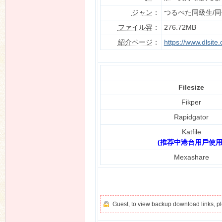
ジャン
：
つるぺた同級生/
ファイル容
：
276.72MB
紹介ページ
：
https://www.dlsit
n
Filesize
Fikper
Rapidgator
Katfile
(推荐中港台用戶使用
Mexashare
Guest, to view backup download links, 