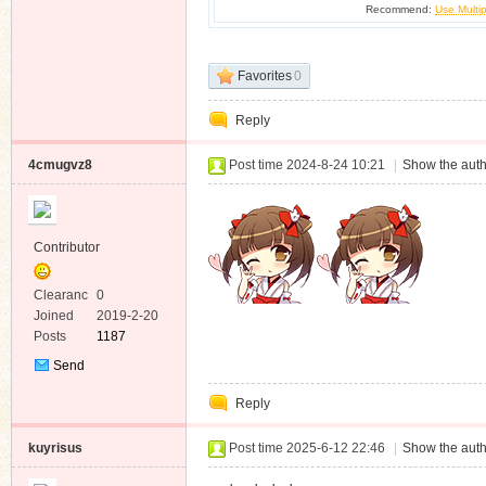
Recommend:
Use Multip
Favorites
0
Reply
4cmugvz8
Post time 2024-8-24 10:21
|
Show the auth
Contributor
Clearanc
0
e
Joined
2019-2-20
Posts
1187
Send
Private
Reply
Message
kuyrisus
Post time 2025-6-12 22:46
|
Show the auth