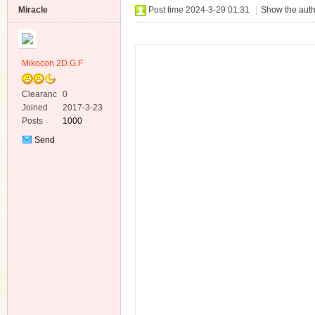
Miracle
Post time 2024-3-29 01:31
|
Show the auth
Mikocon 2D.G.F
Clearanc
0
ko
e
Joined
2017-3-23
Posts
1000
Send
Private
Message
co