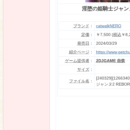
淫堕の姫騎士ジャンヌ2
ブランド
：
catwalkNERO
定価
：
￥7,500 (
税込
￥8,
発売日
：
2024/03/29
紹介ページ
：
https://www.getch
ゲーム提供者
：
2DJGAME 自炊
サイズ
：
[240329][12663
ファイル名
：
ジャンヌ2 REBORN D