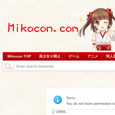
Mikocon TOP
美少女☆萌え
ゲーム
アニメ
同人
Sorry﹐
You do not have permission to
請稍候...