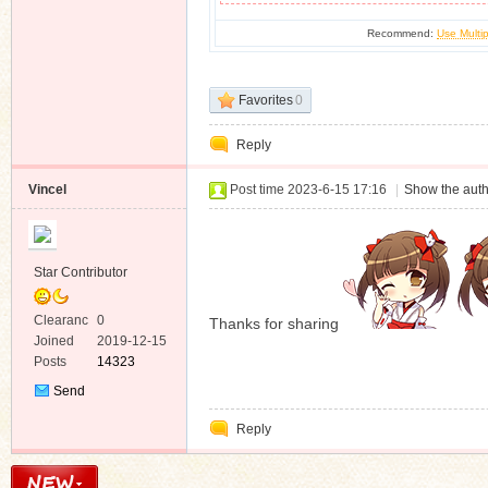
Recommend:
Use Multip
Favorites
0
Reply
Vincel
Post time 2023-6-15 17:16
|
Show the auth
Star Contributor
Clearanc
0
Thanks for sharing
e
Joined
2019-12-15
Posts
14323
Send
Private
Reply
Message