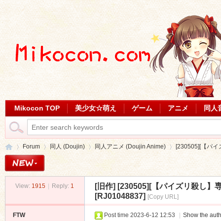
Mikocon TOP
美少女☆萌え
ゲーム
アニメ
同人
Forum
同人 (Doujin)
同人アニメ (Doujin Anime)
[230505][【
[旧作]
[230505][【パイズリ殺し
View:
1915
|
Reply:
1
Mi
»
›
›
›
[RJ01048837]
[Copy URL]
FTW
Post time 2023-6-12 12:53
|
Show the auth