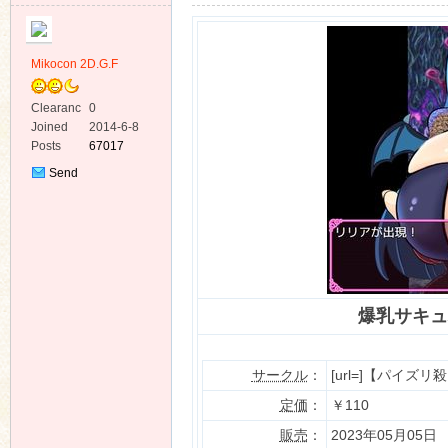
Mikocon 2D.G.F
Clearanc
0
e
Joined
2014-6-8
ko
Posts
67017
Send
Private
Message
爆乳サキュ
co
サークル
：
[url=]【パイズリ
定価
：
￥110
販売
：
2023年05月05日