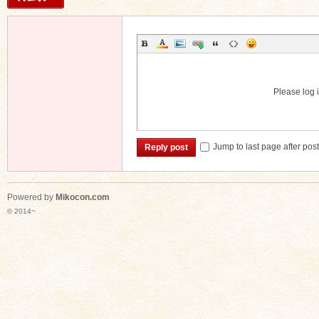
Please log i
Jump to last page after pos
Reply post
Powered by
Mikocon.com
© 2014~