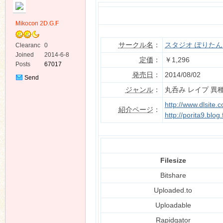
Mikocon 2D.G.F
サークル名
：
スタジオ ぽりたん
Clearanc
0
e
Joined
2014-6-8
定価
：
￥1,296
Posts
67017
ko
発売日
：
2014/08/02
Send
Private
ジャンル
：
丸呑み レイプ 異
Message
http://www.dlsite
紹介ページ
：
http://porita9.blog
Filesize
co
Bitshare
Uploaded.to
Uploadable
Rapidgator