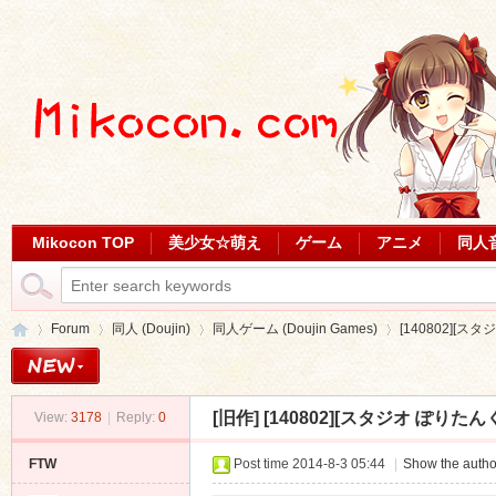
Mikocon TOP
美少女☆萌え
ゲーム
アニメ
同人
Forum
同人 (Doujin)
同人ゲーム (Doujin Games)
[140802][スタジオ
[旧作]
[140802][スタジオ ぽりたんく] C
View:
3178
|
Reply:
0
Mi
»
›
›
›
FTW
Post time 2014-8-3 05:44
|
Show the autho