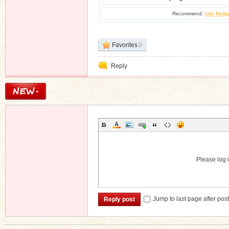
Recommend:
Use Multip
n
Favorites
0
Reply
Please log i
Jump to last page after pos
Reply post