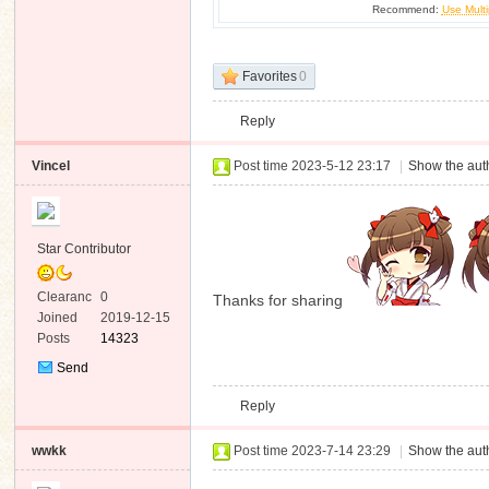
Recommend:
Use Multi
Favorites
0
Reply
Vincel
Post time 2023-5-12 23:17
|
Show the auth
Star Contributor
Clearanc
0
Thanks for sharing
e
Joined
2019-12-15
Posts
14323
Send
Private
Reply
Message
wwkk
Post time 2023-7-14 23:29
|
Show the auth