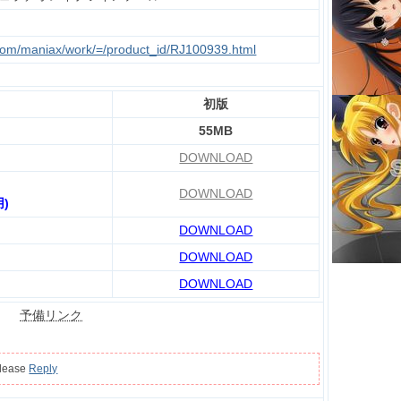
.com/maniax/work/=/product_id/RJ100939.html
初版
55MB
DOWNLOAD
DOWNLOAD
)
DOWNLOAD
DOWNLOAD
DOWNLOAD
予備リンク
please
Reply