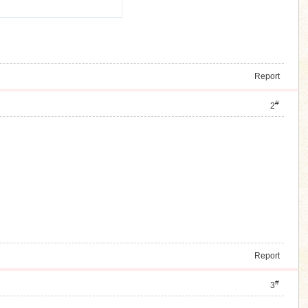
Report
#
2
Report
#
3