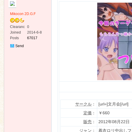
Mikocon 2D.G.F
Clearanc
0
e
Joined
2014-6-8
Posts
67017
ko
Send
Private
Message
co
サークル
：
[url=]文月会[/url]
定価
：
￥660
販売
：
2012年08月22日
ジャン
：
着衣ロリ中出しフ