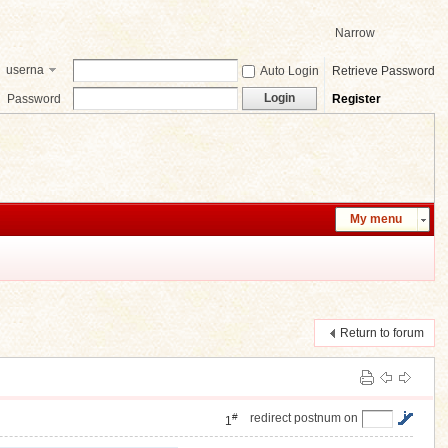
Narrow
userna
Auto Login
Retrieve Password
me
Login
Password
Register
My menu
Return to forum
#
redirect postnum on
1