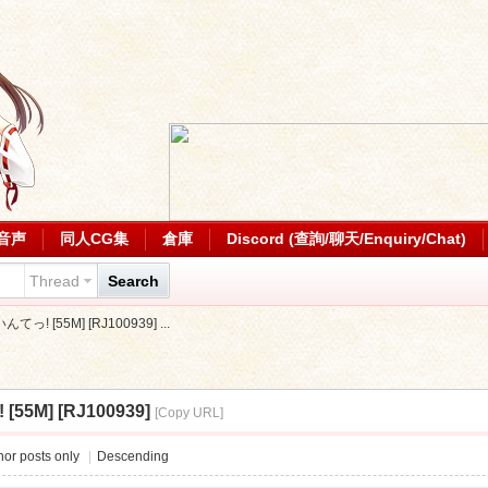
音声
同人CG集
倉庫
Discord (查詢/聊天/Enquiry/Chat)
Thread
Search
んてっ! [55M] [RJ100939] ...
55M] [RJ100939]
[Copy URL]
or posts only
|
Descending