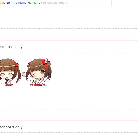
ple
,
Non-Premium
,
Premium
,
Not Recommended
or posts only
or posts only