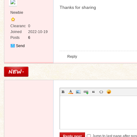
Thanks for sharing
Newbie
Clearanc
0
e
Joined
2022-10-19
Posts
6
Send
Private
Reply
Message
Jump to last page after pos
Reply post