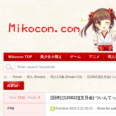
Mikocon TOP
美少女☆萌え
ゲーム
アニメ
同人
Forum
同人 (Doujin)
同人CG集 (Doujin CG)
[120822][文月会] つい
[旧作]
[120822][文月会] ついんてっ! [
View:
2316
|
Reply:
3
Mi
»
›
›
›
FTW
Post time 2023-2-21 20:23
|
Show the auth