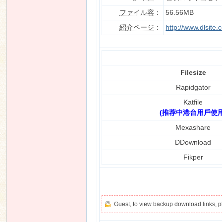
ファイル容
：
56.56MB
紹介ページ
：
http://www.dlsite
n
Filesize
Rapidgator
Katfile
(推荐中港台用戶使用
Mexashare
DDownload
Fikper
Guest, to view backup download links, 