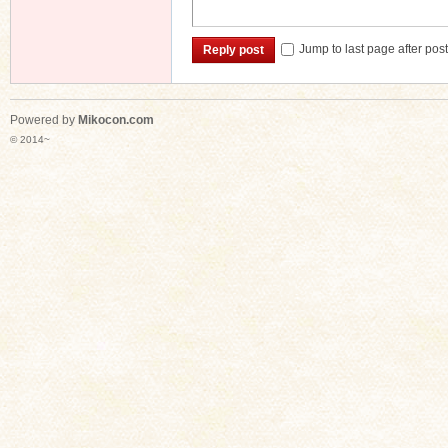
Jump to last page after pos
Reply post
Powered by
Mikocon.com
© 2014~