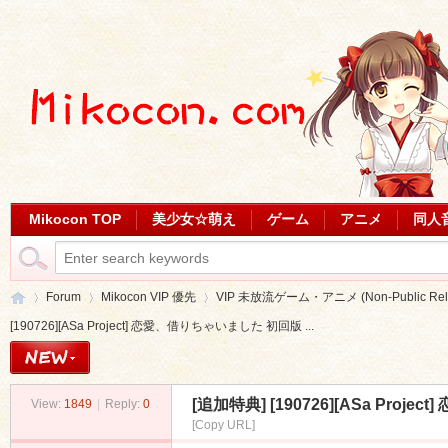
Mikocon TOP
美少女☆萌え
ゲーム
アニメ
同人
Forum
Mikocon VIP 優先
VIP 未放流ゲーム・アニメ (Non-Public Relea
[190726][ASa Project] 恋愛、借りちゃいました 初回版 ...
Mi
»
›
›
[追加特典]
[190726][ASa Proj
View:
1849
|
Reply:
0
[Copy URL]