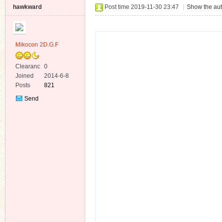
hawkward
Post time 2019-11-30 23:47
|
Show the aut
Mikocon 2D.G.F
Clearanc
0
ko
e
Joined
2014-6-8
Posts
821
Send
Private
Message
co