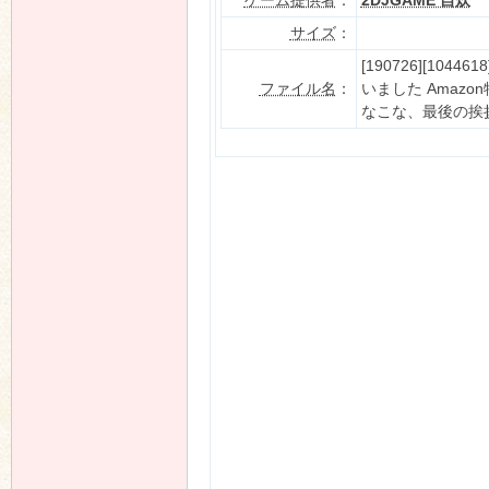
ゲーム提供者
：
2DJGAME 自炊
サイズ
：
[190726][10446
ファイル名
：
いました Amaz
なこな、最後の挨拶」 