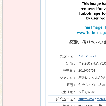
恋愛、借りちゃいま
ブランド
：
ASa Project
定価
：
￥9,250 (
税込
￥10
発売日
：
2019/07/26
ジャンル
：
恋愛レンタルADV
原画
：
冬壱もんめ、結城
シナリオ
：
八日なのか
紹介ページ
：
http://www.getchu