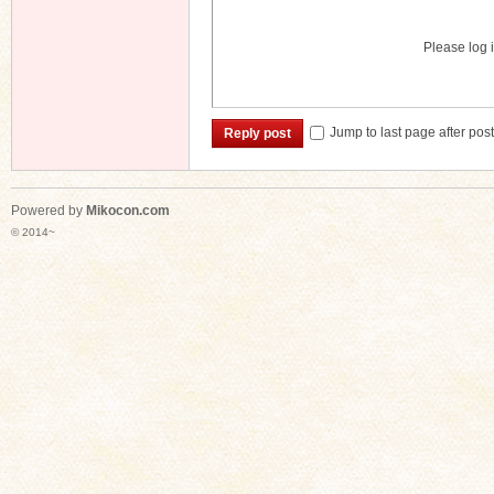
Please log i
Jump to last page after pos
Reply post
Powered by
Mikocon.com
© 2014~