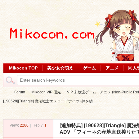
Mikocon TOP
美少女☆萌え
ゲーム
アニメ
同人
Forum
Mikocon VIP 優先
VIP 未放流ゲーム・アニメ (Non-Public Relea
[190628][Triangle] 魔法戦士エメロードナイツ -絆を紡 ...
Mi
»
›
›
[追加特典]
[190628][Triang
View:
2280
|
Reply:
1
ADV 「フィーネの産地直送搾りたてミルク