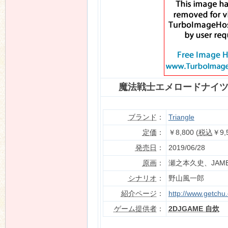
n
魔法戦士エメロードナイツ 
ブランド
：
Triangle
定価
：
￥8,800 (
税込
￥9,
発売日
：
2019/06/28
原画
：
瀬之本久史、JAM
シナリオ
：
野山風一郎
紹介ページ
：
http://www.getchu
ゲーム提供者
：
2DJGAME 自炊