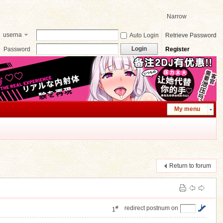
Narrow
userna
Auto Login
Retrieve Password
me
Login
Password
Register
My menu
Return to forum
#
redirect postnum on
1