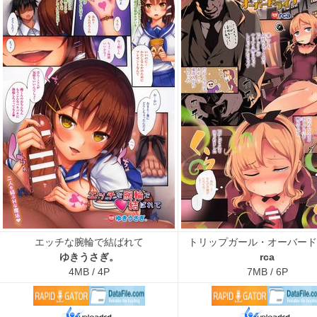
エッチな腕輪で結ばれて
トリップガール・オーバード
ゆきうさぎ。
rca
4MB / 4P
7MB / 6P