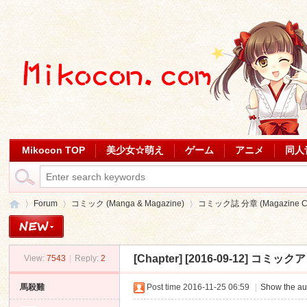
Mikocon TOP
美少女☆萌え
ゲーム
アニメ
同人
Forum
コミック (Manga & Magazine)
コミック誌 分章 (Magazine Ch
[Chapter]
[2016-09-12] コミックア
View:
7543
|
Reply:
2
Mi
»
›
›
馬殺雞
Post time 2016-11-25 06:59
|
Show the au