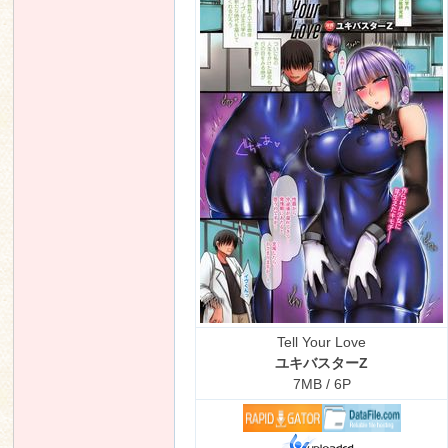
n
Tell Your Love
ユキバスターZ
7MB / 6P