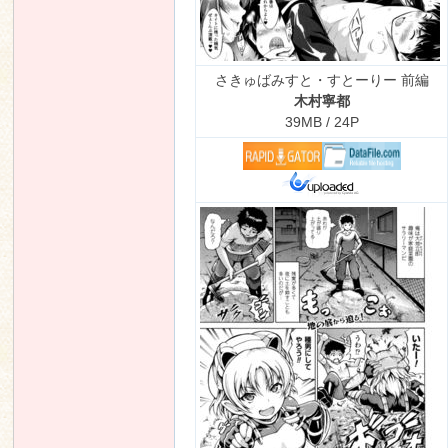
さきゅばみすと・すとーりー 前編
木村寧都
39MB / 24P