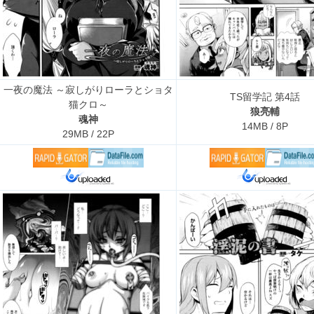
一夜の魔法 ～寂しがりローラとショタ
TS留学記 第4話
猫クロ～
狼亮輔
魂神
14MB / 8P
29MB / 22P