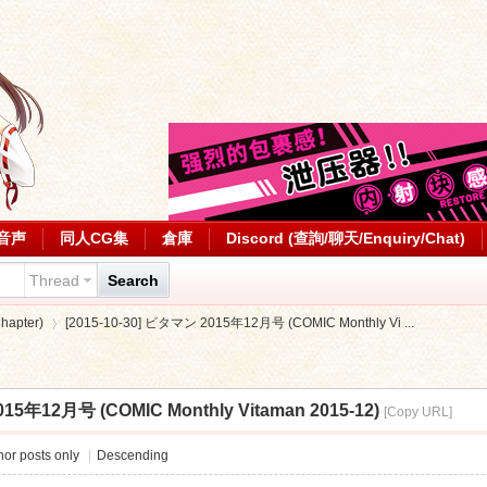
音声
同人CG集
倉庫
Discord (查詢/聊天/Enquiry/Chat)
Thread
Search
apter)
[2015-10-30] ビタマン 2015年12月号 (COMIC Monthly Vi ...
015年12月号 (COMIC Monthly Vitaman 2015-12)
[Copy URL]
›
or posts only
|
Descending