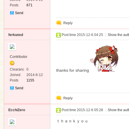
Posts
671
Send
Private
Reply
Message
ferkunxd
Post time 2015-12-6 04:25
|
Show the auth
Contributor
Clearanc
0
thanks for sharing
e
Joined
2014-6-12
Posts
1155
Send
Private
Reply
Message
EcchiZero
Post time 2015-12-6 05:28
|
Show the auth
ｔｈａｎｋｙｏｕ