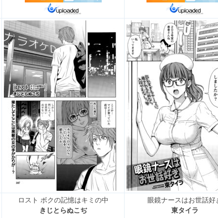
ロスト ボクの記憶はキミの中
眼鏡ナースはお世話好
きじとらぬこぢ
東タイラ