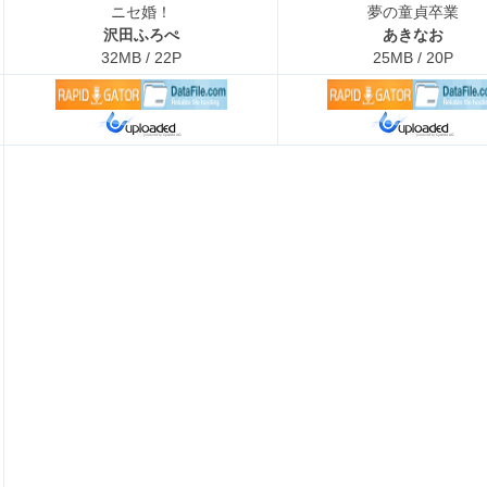
ニセ婚！
夢の童貞卒業
沢田ふろぺ
あきなお
32MB / 22P
25MB / 20P