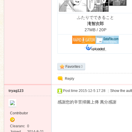
ふたりでできること
滝智次郎
27MB / 20P
Favorites
0
Reply
tryag123
Post time 2015-12-5 17:28
|
Show the auth
感謝您的辛苦掃圖上傳 萬分感謝
Contributor
Clearanc
0
e
Joined
2014-8-21