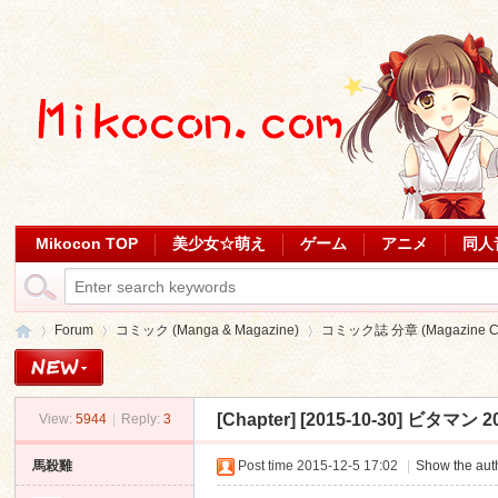
Mikocon TOP
美少女☆萌え
ゲーム
アニメ
同人
Forum
コミック (Manga & Magazine)
コミック誌 分章 (Magazine Ch
[Chapter]
[2015-10-30] ビタマン 2
View:
5944
|
Reply:
3
Mi
»
›
›
馬殺雞
Post time 2015-12-5 17:02
|
Show the auth