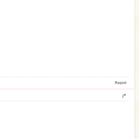
Report
#
2