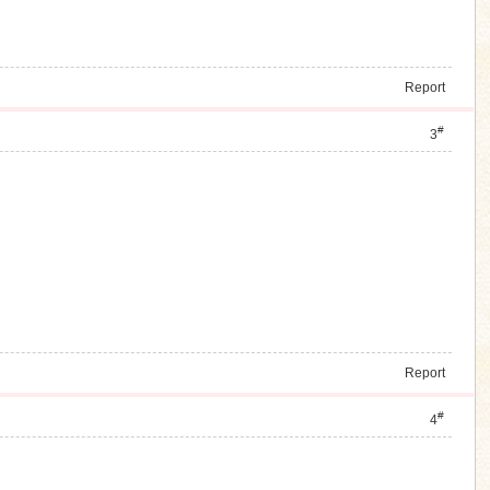
Report
#
3
Report
#
4