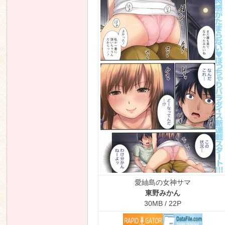
n
愛紬島の女神サマ
東野みかん
30MB / 22P