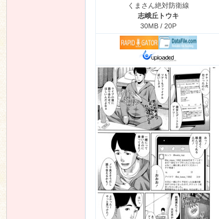
くまさん絶対防衛線
志峨丘トウキ
30MB / 20P