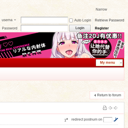
Narrow
userna
Auto Login
Retrieve Password
me
Login
Password
Register
My menu
Return to forum
#
redirect postnum on
1