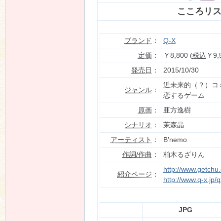
こころリ
ブランド
：
Q-X
定価
：
￥8,800 (
税込
￥9,
発売日
：
2015/10/30
近未来的（？）コ
ジャンル
：
恋するゲーム
原画
：
亜方逸樹
シナリオ
：
茉森晶
アーティスト
：
B’nemo
作詞/作曲
：
柏木るざりん
http://www.getchu
紹介ページ
：
http://www.q-x.jp/
JPG