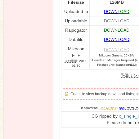
Filesize
126MB
Uploaded.to
DOWN
LOAD
Uploadable
DOWNLOAD
Rapidgator
DOWNLOAD
Datafile
DOWNLOAD
Mikocon
DOWNLOAD
FTP
Mikocon Guests: 50KB/s
Download Manager Required (e.
有効期限
: 2016-
Flashget/NetTransport/IDM)
01-30
予備リン
Guest, to view backup download links, 
Recommend:
Use Multiple
,
Non-Premium
CG ripped by
x_single
Please do not re