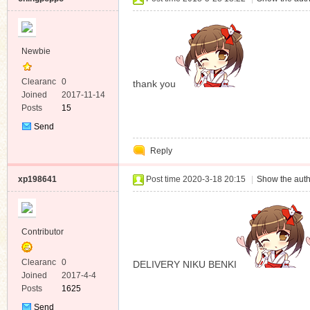
Newbie
Clearanc
0
thank you
e
Joined
2017-11-14
Posts
15
Send
Private
Reply
Message
xp198641
Post time 2020-3-18 20:15
|
Show the auth
Contributor
Clearanc
0
DELIVERY NIKU BENKI
e
Joined
2017-4-4
Posts
1625
Send