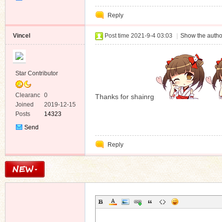
Private
Reply
Message
Vincel
Post time 2021-9-4 03:03
|
Show the autho
Star Contributor
Clearanc
0
Thanks for shainrg
e
Joined
2019-12-15
Posts
14323
Send
Private
Reply
Message