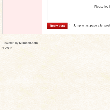
Please log i
Jump to last page after pos
Reply post
Powered by
Mikocon.com
© 2014~