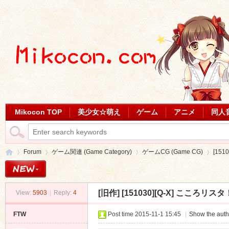
Mikocon TOP
美少女☆萌え
ゲーム
アニメ
同人
Forum
ゲーム関連 (Game Category)
ゲームCG (Game CG)
[151
[旧作]
[151030][Q-X] こころリスタ！ 
View:
5903
|
Reply:
4
Mi
»
›
›
›
FTW
Post time 2015-11-1 15:45
|
Show the auth