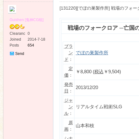
[131220][でぼの巣製作所] 戦場のフォークロ
Guishen [鬼神CG组]
戦場のフォークロア ─亡国
Clearanc
0
e
Joined
2014-7-18
ko
Posts
654
ブラ
ン
でぼの巣製作所
Send
ド
：
Private
Message
定
￥8,800 (
税込
￥9,504)
価
：
発売
2013/12/20
日
：
ジャ
co
ン
リアルタイム戦術SLG
ル
：
原
山本和枝
画
：
シナ