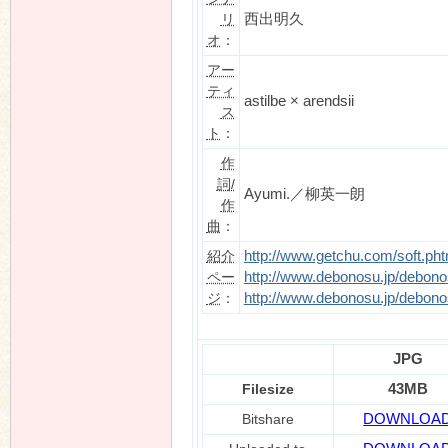
リ
西出明久
オ
：
アー
n
ティ
astilbe × arendsii
ス
ト
：
作
詞/
Ayumi.／柳英一朗
作
曲
：
紹介
http://www.getchu.com/soft.ph
ペー
http://www.debonosu.jp/debono
ジ
：
http://www.debonosu.jp/debono
JPG
Filesize
43MB
Bitshare
DOWNLOA