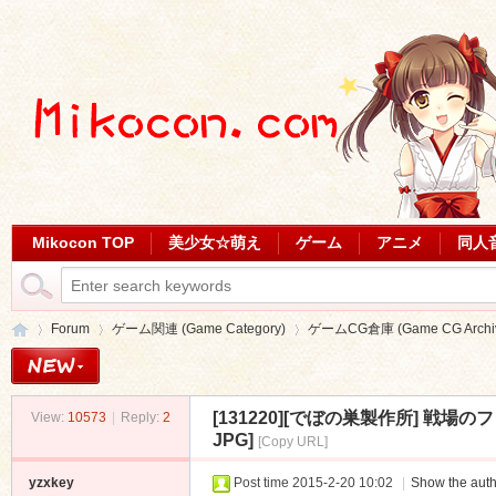
Mikocon TOP
美少女☆萌え
ゲーム
アニメ
同人
Forum
ゲーム関連 (Game Category)
ゲームCG倉庫 (Game CG Archi
[131220][でぼの巣製作所] 戦場のフ
View:
10573
|
Reply:
2
Mi
»
›
›
JPG]
[Copy URL]
yzxkey
Post time 2015-2-20 10:02
|
Show the auth