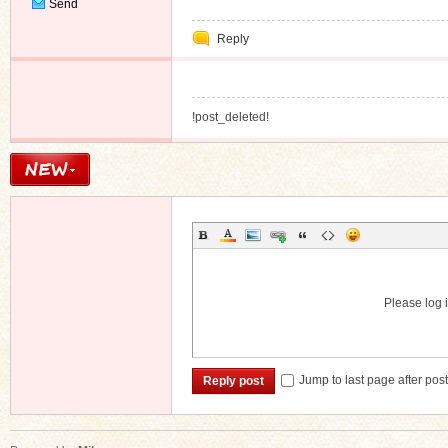
Send
Private
Reply
Message
!post_deleted!
Please log i
Jump to last page after pos
Reply post