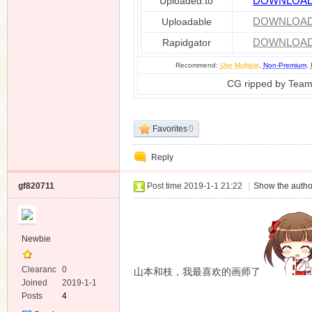
Uploaded.to
DOWNLOA
Uploadable
DOWNLOA
Rapidgator
DOWNLOA
Recommend:
Use Multiple
,
Non-Premium
,
CG ripped by Tea
Favorites
0
Reply
gf820711
Post time 2019-1-1 21:22
|
Show the autho
Newbie
Clearanc
0
山本和枝，我最喜欢的画师了
e
Joined
2019-1-1
Posts
4