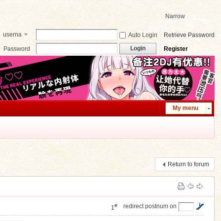
Narrow
userna
Auto Login
Retrieve Password
me
Login
Password
Register
My menu
Return to forum
#
redirect postnum on
1