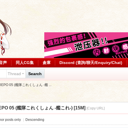
音声
同人CG集
倉庫
Discord (查詢/聊天/Enquiry/Chat)
Thread
Search
-REPO 05 (艦隊これくしょん -艦 ...
REPO 05 (艦隊これくしょん -艦これ-) [15M]
[Copy URL]
or posts only
|
Descending