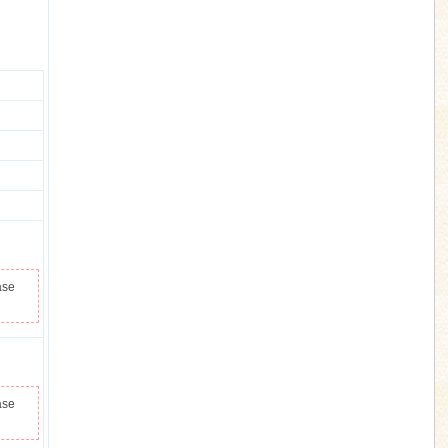
ase
ase