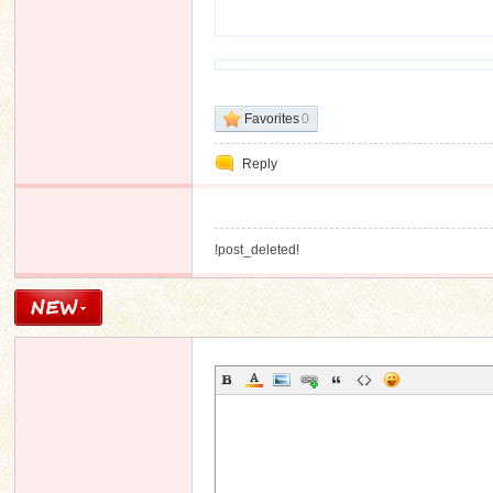
n
Favorites
0
Reply
!post_deleted!