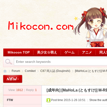
Mikocon TOP
美少女☆萌え
ゲーム
アニメ
同人
Forum
Comiket
C87 同人誌 (Doujinshi)
[MaHoLa (ともすけ)] M
[成年向]
[MaHoLa (ともすけ)] M-
View:
1912
|
Reply:
1
Mi
»
›
›
›
FTW
Post time 2015-1-26 10:51
|
Show the auth