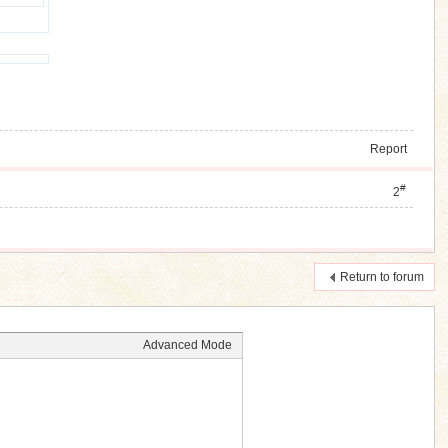
Report
#
2
Return to forum
Advanced Mode