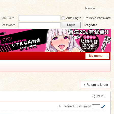
Narrow
userna
Auto Login
Retrieve Password
me
Login
Password
Register
My menu
Return to forum
#
redirect postnum on
1