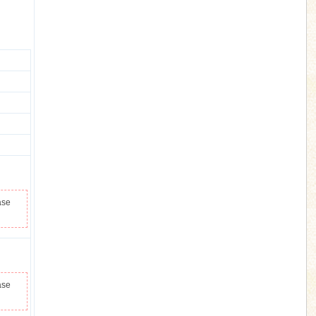
ase
ase