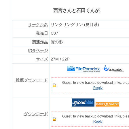
西宮さんと石田くんが,
サークル名
リンクリングリン (夏目系)
発売日
C87
関連作品
聲の形
紹介ページ
サイズ
27M / 22P
推薦ダウンロード
Guest, to view backup download links, ple
Reply
ダウンロード
Guest, to view backup download links, ple
Reply