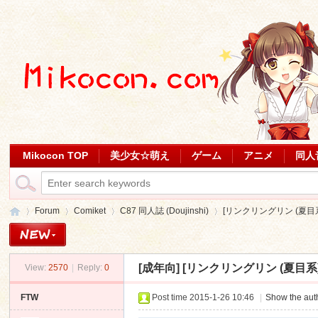
Mikocon TOP
美少女☆萌え
ゲーム
アニメ
同人
Forum
Comiket
C87 同人誌 (Doujinshi)
[リンクリングリン (夏目系)
[成年向]
[リンクリングリン (夏目系)]
View:
2570
|
Reply:
0
Mi
»
›
›
›
FTW
Post time 2015-1-26 10:46
|
Show the auth