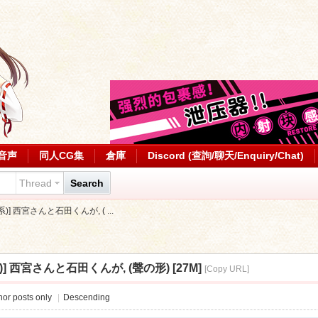
音声
同人CG集
倉庫
Discord (查詢/聊天/Enquiry/Chat)
Thread
Search
] 西宮さんと石田くんが, ( ...
 西宮さんと石田くんが, (聲の形) [27M]
[Copy URL]
or posts only
|
Descending