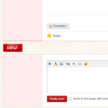
n
Favorites
0
Reply
Jump to last page after pos
Reply post