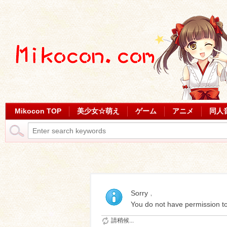
Mikocon TOP
美少女☆萌え
ゲーム
アニメ
同人
Sorry﹐
You do not have permission to
請稍候...