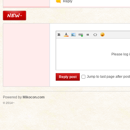
Reply
Message
n
Please log i
Jump to last page after pos
Reply post
Powered by
Mikocon.com
© 2014~