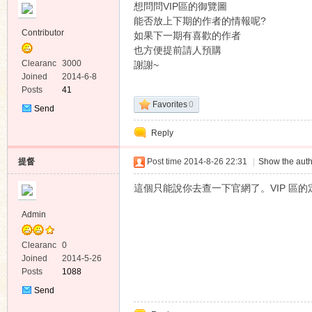
想問問VIP區的御覽圖
能否放上下期的作者的情報呢?
Contributor
如果下一期有喜歡的作者
也方便提前請人預購
Clearanc
3000
謝謝~
e
Joined
2014-6-8
Posts
41
ko
Favorites
0
Send
Private
Reply
Message
提督
Post time 2014-8-26 22:31
|
Show the auth
這個只能說你去查一下官網了。VIP 區
Admin
co
Clearanc
0
e
Joined
2014-5-26
Posts
1088
Send
Private