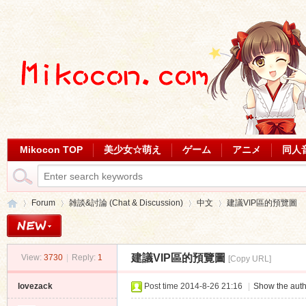
Mikocon TOP
美少女☆萌え
ゲーム
アニメ
同人
Forum
雑談&討論 (Chat & Discussion)
中文
建議VIP區的預覽圖
建議VIP區的預覽圖
View:
3730
|
Reply:
1
[Copy URL]
Mi
»
›
›
›
lovezack
Post time 2014-8-26 21:16
|
Show the auth